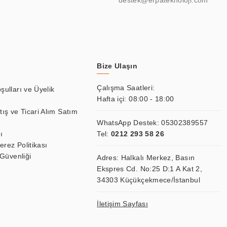
destek@erpateknoloji.com
Bize Ulaşın
Çalışma Saatleri:
şulları ve Üyelik
Hafta içi: 08:00 - 18:00
tış ve Ticari Alım Satım
WhatsApp Destek:
05302389557
ı
Tel:
0212 293 58 26
Çerez Politikası
 Güvenliği
Adres: Halkalı Merkez, Basın
Ekspres Cd. No:25 D:1 A Kat 2,
34303 Küçükçekmece/İstanbul
İletişim Sayfası