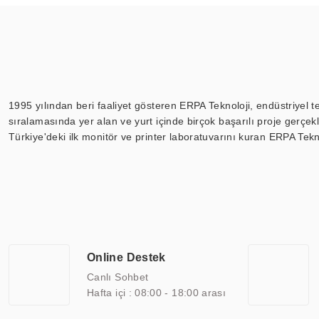
1995 yılından beri faaliyet gösteren ERPA Teknoloji, endüstriyel t
sıralamasında yer alan ve yurt içinde birçok başarılı proje gerçe
Türkiye'deki ilk monitör ve printer laboratuvarını kuran ERPA Tekno
Günümüzde TOCHI; videowall, digital signage, kiosk, totem, akıll
ekranları, CNC ekranı, toplantı odası ekranları, endüstriyel ekranl
ile 110” boyutları arasında üretebilirken, ayrıca standart dışı ol
ERPA Teknoloji, geniş bir yelpazede sektörlerle işbirliği yaparak 
savunma sanayi ve ulaşım gibi farklı sektörlerle çalışmaktadır. Her
arasında yer almaktadır. ERPA Teknoloji, uluslararası standartlarda
Online Destek
yılların getirdiği bilgi ve tecrübe ile birleştiren ERPA Teknoloji, ö
Canlı Sohbet
Hafta içi : 08:00 - 18:00 arası