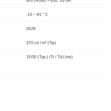
800 (RGB) × 600, SVGA
-10 ~ 65 ° C
262K
370 cd / m² (Tip)
15/30 (Typ.) (Tr / Td) (ms)