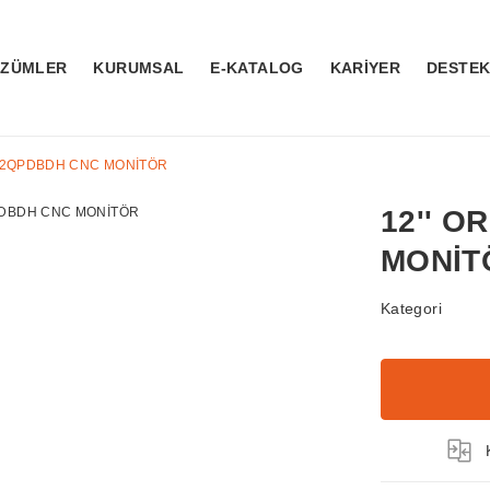
ÖZÜMLER
KURUMSAL
E-KATALOG
KARİYER
DESTE
R12QPDBDH CNC MONİTÖR
12'' 
MONİT
Kategori