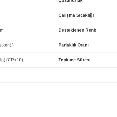
Çözünürlük
Çalışma Sıcaklığı
mm
Desteklenen Renk
etken) )
Parlaklık Oranı
Tip) (CR≥10)
Tepkime Süresi