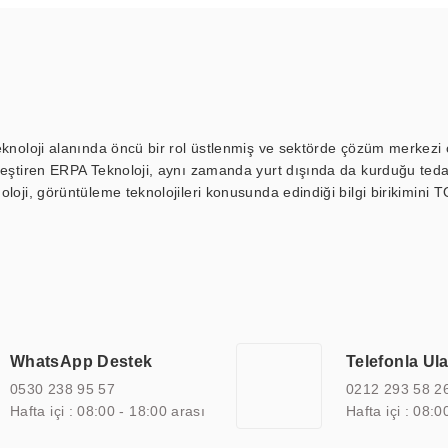
eknoloji alanında öncü bir rol üstlenmiş ve sektörde çözüm merkezi ol
kleştiren ERPA Teknoloji, aynı zamanda yurt dışında da kurduğu tedar
loji, görüntüleme teknolojileri konusunda edindiği bilgi birikimini T
ı durak ekranı, araç içi ekran, asansör ekranı, digital menüboard,
ar, kapı önü bilgi ekranları, panel PC, endüstriyel Panel PC, mini PC,
an görüntüleme sistemlerini de başarıyla projelendirme ve üretme kapa
çeşitli çözümler sunmaktadır. Bu kapsamda, akıllı bina, AVM, sinema, 
 bir sektöre özel ihtiyaçları anlamak ve karşılamak için özelleştiri
 kalite belgelerine ve sertifikalara sahip olup, etik değerlere bağlı
WhatsApp Destek
Telefonla Ul
zel çözümleri ile iş ortaklarının öne çıkmasına ve sürekli gelişimine k
0530 238 95 57
0212 293 58 2
Hafta içi : 08:00 - 18:00 arası
Hafta içi : 08:0