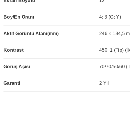
Ekran Boyutu
12"
Boy/En Oranı
4: 3 (G: Y)
Aktif Görüntü Alanı(mm)
246 × 184,5 
Kontrast
450: 1 (Tip) (İl
Görüş Açısı
70/70/50/60 (
Garanti
2 Yıl