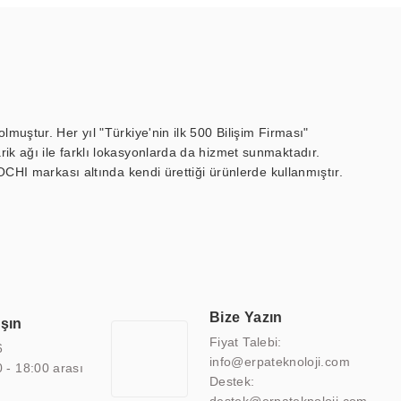
muştur. Her yıl "Türkiye'nin ilk 500 Bilişim Firması"
ik ağı ile farklı lokasyonlarda da hizmet sunmaktadır.
OCHI markası altında kendi ürettiği ürünlerde kullanmıştır.
 marin ekran, medikal ekran, savunma sanayi ekranı, ayna/TV
 endüstriyel mini PC ve akıllı bina sistemleri gibi çözümleri 4.5"
sitesine de sahiptir.
finans, eğitim, havacılık, restoran, otel, mağaza, sağlık,
lmiş çözümler geliştirmek, ERPA Teknoloji'nin uzmanlık alanları
 bir şekilde hareket etmektedir. Kaliteli ekipmanı, uzman kadroları,
Bize Yazın
aşın
atkı sağlamaktadır.
Fiyat Talebi:
6
info@erpateknoloji.com
0 - 18:00 arası
Destek: