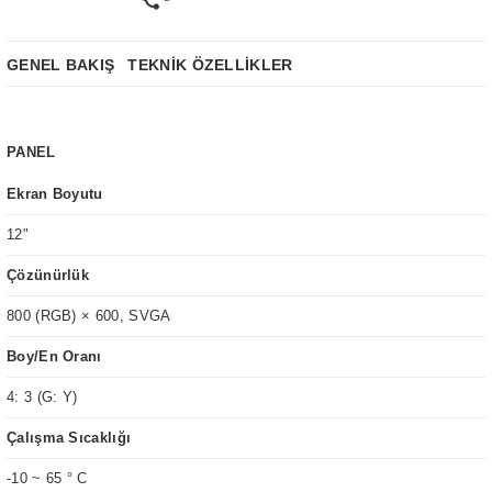
GENEL BAKIŞ
TEKNİK ÖZELLİKLER
PANEL
Ekran Boyutu
12"
Çözünürlük
800 (RGB) × 600, SVGA
Boy/En Oranı
4: 3 (G: Y)
Çalışma Sıcaklığı
-10 ~ 65 ° C