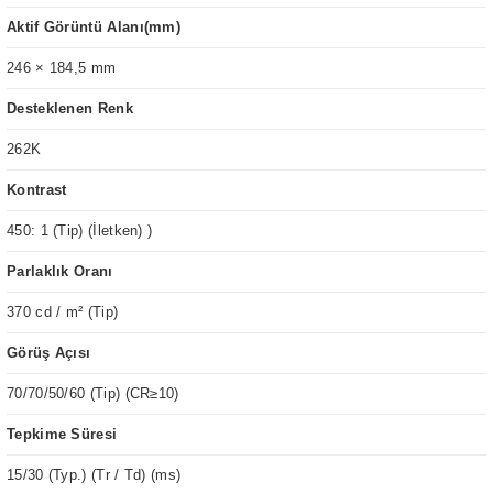
Aktif Görüntü Alanı(mm)
246 × 184,5 mm
Desteklenen Renk
262K
Kontrast
450: 1 (Tip) (İletken) )
Parlaklık Oranı
370 cd / m² (Tip)
Görüş Açısı
70/70/50/60 (Tip) (CR≥10)
Tepkime Süresi
15/30 (Typ.) (Tr / Td) (ms)