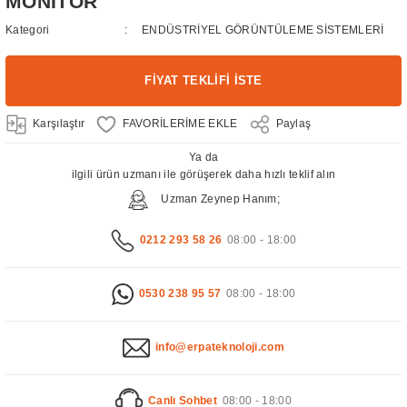
MONİTÖR
Kategori
ENDÜSTRİYEL GÖRÜNTÜLEME SİSTEMLERİ
FİYAT TEKLİFİ İSTE
Karşılaştır
Paylaş
Ya da
ilgili ürün uzmanı ile görüşerek daha hızlı teklif alın
Uzman Zeynep Hanım;
0212 293 58 26
08:00 - 18:00
0530 238 95 57
08:00 - 18:00
info@erpateknoloji.com
Canlı Sohbet
08:00 - 18:00