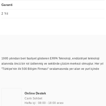
Garanti
2 Yıl
1995 yılından beri faaliyet gösteren ERPA Teknoloji, endüstriyel teknoloji
alanında öncü bir rol üstlenmiş ve sektörde çözüm merkezi olmuştur. Her yıl
"Türkiye'nin ilk 500 Bilişim Firması" sıralamasında yer alan ve yurt içinde
birçok başarılı proje gerçekleştiren ERPA Teknoloji, aynı zamanda yurt
dışında da kurduğu tedarik ağı ile farklı lokasyonlarda da hizmet
sunmaktadır. Türkiye'deki ilk monitör ve printer laboratuvarını kuran ERPA
Teknoloji, görüntüleme teknolojileri konusunda edindiği bilgi birikimini
Online Destek
TOCHI markası altında kendi ürettiği ürünlerde kullanmıştır. Günümüzde
Canlı Sohbet
TOCHI; videowall, digital signage, kiosk, totem, akıllı durak ekranı, araç içi
Hafta içi : 08:00 - 18:00 arası
ekran, asansör ekranı, digital menüboard, marin ekran, medikal ekran,