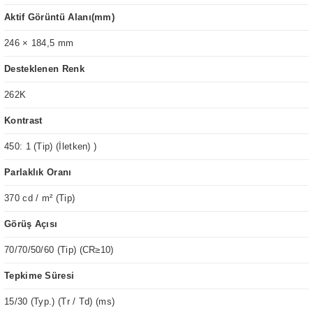
Aktif Görüntü Alanı(mm)
246 × 184,5 mm
Desteklenen Renk
262K
Kontrast
450: 1 (Tip) (İletken) )
Parlaklık Oranı
370 cd / m² (Tip)
Görüş Açısı
70/70/50/60 (Tip) (CR≥10)
Tepkime Süresi
15/30 (Typ.) (Tr / Td) (ms)