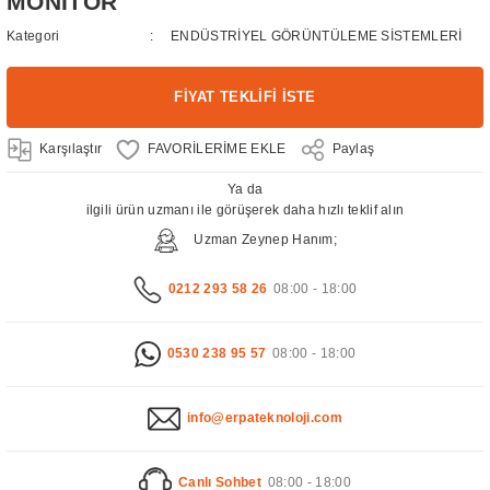
MONİTÖR
Kategori
ENDÜSTRİYEL GÖRÜNTÜLEME SİSTEMLERİ
FİYAT TEKLİFİ İSTE
Karşılaştır
Paylaş
Ya da
ilgili ürün uzmanı ile görüşerek daha hızlı teklif alın
Uzman Zeynep Hanım;
0212 293 58 26
08:00 - 18:00
0530 238 95 57
08:00 - 18:00
info@erpateknoloji.com
Canlı Sohbet
08:00 - 18:00