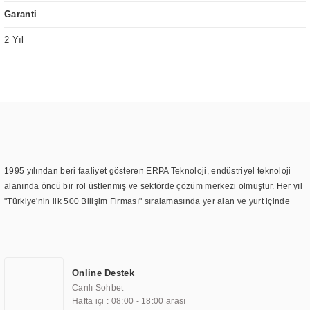
Garanti
2 Yıl
1995 yılından beri faaliyet gösteren ERPA Teknoloji, endüstriyel teknoloji
alanında öncü bir rol üstlenmiş ve sektörde çözüm merkezi olmuştur. Her yıl
"Türkiye'nin ilk 500 Bilişim Firması" sıralamasında yer alan ve yurt içinde
birçok başarılı proje gerçekleştiren ERPA Teknoloji, aynı zamanda yurt
dışında da kurduğu tedarik ağı ile farklı lokasyonlarda da hizmet
sunmaktadır. Türkiye'deki ilk monitör ve printer laboratuvarını kuran ERPA
Teknoloji, görüntüleme teknolojileri konusunda edindiği bilgi birikimini
Online Destek
TOCHI markası altında kendi ürettiği ürünlerde kullanmıştır. Günümüzde
Canlı Sohbet
TOCHI; videowall, digital signage, kiosk, totem, akıllı durak ekranı, araç içi
Hafta içi : 08:00 - 18:00 arası
ekran, asansör ekranı, digital menüboard, marin ekran, medikal ekran,