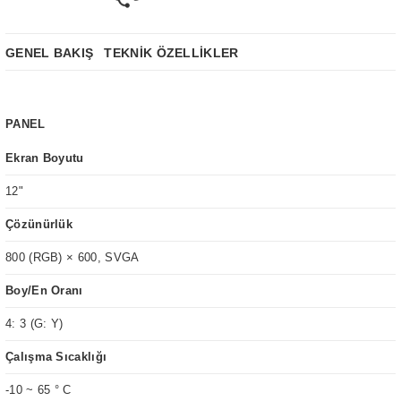
GENEL BAKIŞ
TEKNİK ÖZELLİKLER
PANEL
Ekran Boyutu
12"
Çözünürlük
800 (RGB) × 600, SVGA
Boy/En Oranı
4: 3 (G: Y)
Çalışma Sıcaklığı
-10 ~ 65 ° C