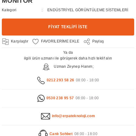
MONİTÖR
Kategori
ENDÜSTRİYEL GÖRÜNTÜLEME SİSTEMLERİ
FİYAT TEKLİFİ İSTE
Karşılaştır
Paylaş
Ya da
ilgili ürün uzmanı ile görüşerek daha hızlı teklif alın
Uzman Zeynep Hanım;
0212 293 58 26
08:00 - 18:00
0530 238 95 57
08:00 - 18:00
info@erpateknoloji.com
Canlı Sohbet
08:00 - 18:00