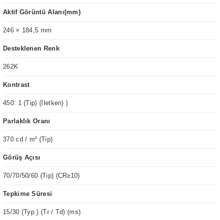
Aktif Görüntü Alanı(mm)
246 × 184,5 mm
Desteklenen Renk
262K
Kontrast
450: 1 (Tip) (İletken) )
Parlaklık Oranı
370 cd / m² (Tip)
Görüş Açısı
70/70/50/60 (Tip) (CR≥10)
Tepkime Süresi
15/30 (Typ.) (Tr / Td) (ms)