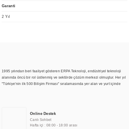
Garanti
2 Yıl
1995 yılından beri faaliyet gösteren ERPA Teknoloji, endüstriyel teknoloji
alanında öncü bir rol üstlenmiş ve sektörde çözüm merkezi olmuştur. Her yıl
"Türkiye'nin ilk 500 Bilişim Firması" sıralamasında yer alan ve yurt içinde
birçok başarılı proje gerçekleştiren ERPA Teknoloji, aynı zamanda yurt
dışında da kurduğu tedarik ağı ile farklı lokasyonlarda da hizmet
sunmaktadır. Türkiye'deki ilk monitör ve printer laboratuvarını kuran ERPA
Teknoloji, görüntüleme teknolojileri konusunda edindiği bilgi birikimini
Online Destek
TOCHI markası altında kendi ürettiği ürünlerde kullanmıştır. Günümüzde
Canlı Sohbet
TOCHI; videowall, digital signage, kiosk, totem, akıllı durak ekranı, araç içi
Hafta içi : 08:00 - 18:00 arası
ekran, asansör ekranı, digital menüboard, marin ekran, medikal ekran,