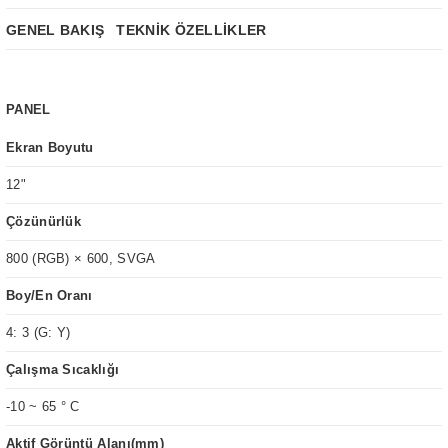
GENEL BAKIŞ
TEKNİK ÖZELLİKLER
PANEL
Ekran Boyutu
12"
Çözünürlük
800 (RGB) × 600, SVGA
Boy/En Oranı
4: 3 (G: Y)
Çalışma Sıcaklığı
-10 ~ 65 ° C
Aktif Görüntü Alanı(mm)