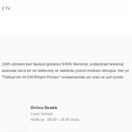
2 Yıl
1995 yılından beri faaliyet gösteren ERPA Teknoloji, endüstriyel teknoloji
alanında öncü bir rol üstlenmiş ve sektörde çözüm merkezi olmuştur. Her yıl
"Türkiye'nin ilk 500 Bilişim Firması" sıralamasında yer alan ve yurt içinde
birçok başarılı proje gerçekleştiren ERPA Teknoloji, aynı zamanda yurt
dışında da kurduğu tedarik ağı ile farklı lokasyonlarda da hizmet
sunmaktadır. Türkiye'deki ilk monitör ve printer laboratuvarını kuran ERPA
Teknoloji, görüntüleme teknolojileri konusunda edindiği bilgi birikimini
Online Destek
TOCHI markası altında kendi ürettiği ürünlerde kullanmıştır. Günümüzde
Canlı Sohbet
TOCHI; videowall, digital signage, kiosk, totem, akıllı durak ekranı, araç içi
Hafta içi : 08:00 - 18:00 arası
ekran, asansör ekranı, digital menüboard, marin ekran, medikal ekran,
savunma sanayi ekranı, ayna/TV ekranları, CNC ekranı, toplantı odası