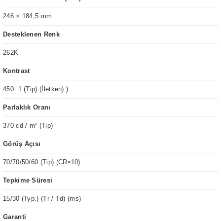
246 × 184,5 mm
Desteklenen Renk
262K
Kontrast
450: 1 (Tip) (İletken) )
Parlaklık Oranı
370 cd / m² (Tip)
Görüş Açısı
70/70/50/60 (Tip) (CR≥10)
Tepkime Süresi
15/30 (Typ.) (Tr / Td) (ms)
Garanti