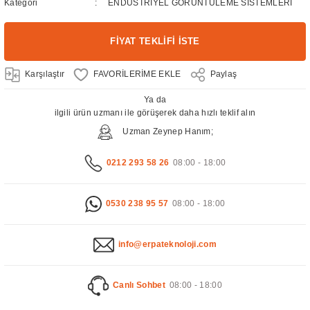
Kategori
ENDÜSTRİYEL GÖRÜNTÜLEME SİSTEMLERİ
FİYAT TEKLİFİ İSTE
Karşılaştır
Paylaş
Ya da
ilgili ürün uzmanı ile görüşerek daha hızlı teklif alın
Uzman Zeynep Hanım;
0212 293 58 26
08:00 - 18:00
0530 238 95 57
08:00 - 18:00
info@erpateknoloji.com
Canlı Sohbet
08:00 - 18:00