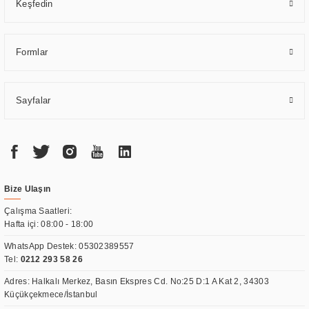
Keşfedin
Formlar
Sayfalar
Bize Ulaşın
Çalışma Saatleri:
Hafta içi: 08:00 - 18:00
WhatsApp Destek:
05302389557
Tel:
0212 293 58 26
Adres: Halkalı Merkez, Basın Ekspres Cd. No:25 D:1 A Kat 2, 34303
Küçükçekmece/İstanbul