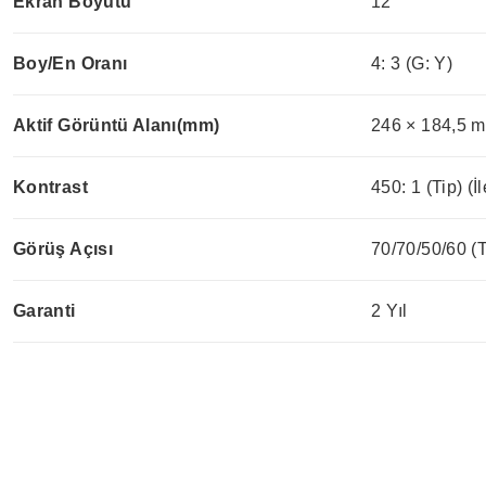
Ekran Boyutu
12"
Boy/En Oranı
4: 3 (G: Y)
Aktif Görüntü Alanı(mm)
246 × 184,5 
Kontrast
450: 1 (Tip) (İl
Görüş Açısı
70/70/50/60 (
Garanti
2 Yıl