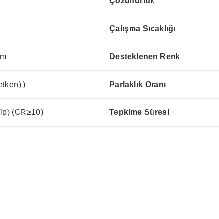
Çözünürlük
Çalışma Sıcaklığı
mm
Desteklenen Renk
etken) )
Parlaklık Oranı
Tip) (CR≥10)
Tepkime Süresi