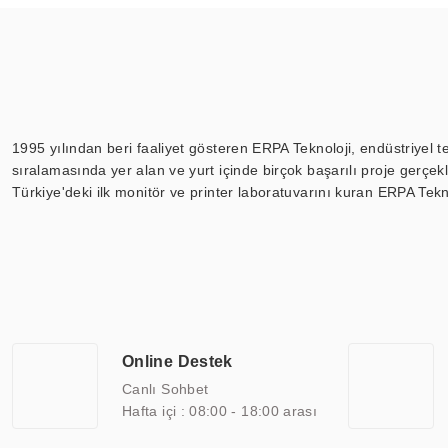
1995 yılından beri faaliyet gösteren ERPA Teknoloji, endüstriyel t
sıralamasında yer alan ve yurt içinde birçok başarılı proje gerçe
Türkiye'deki ilk monitör ve printer laboratuvarını kuran ERPA Tekno
Günümüzde TOCHI; videowall, digital signage, kiosk, totem, akıll
ekranları, CNC ekranı, toplantı odası ekranları, endüstriyel ekranl
ile 110” boyutları arasında üretebilirken, ayrıca standart dışı ol
ERPA Teknoloji, geniş bir yelpazede sektörlerle işbirliği yaparak 
savunma sanayi ve ulaşım gibi farklı sektörlerle çalışmaktadır. Her
arasında yer almaktadır. ERPA Teknoloji, uluslararası standartlarda
Online Destek
yılların getirdiği bilgi ve tecrübe ile birleştiren ERPA Teknoloji, ö
Canlı Sohbet
Hafta içi : 08:00 - 18:00 arası