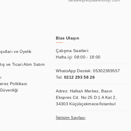
destek@erpateknoloji.com
Bize Ulaşın
Çalışma Saatleri:
şulları ve Üyelik
Hafta içi: 08:00 - 18:00
tış ve Ticari Alım Satım
WhatsApp Destek:
05302389557
ı
Tel:
0212 293 58 26
Çerez Politikası
 Güvenliği
Adres: Halkalı Merkez, Basın
Ekspres Cd. No:25 D:1 A Kat 2,
34303 Küçükçekmece/İstanbul
İletişim Sayfası