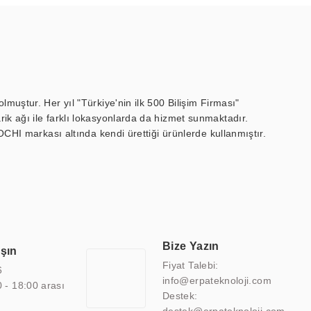
muştur. Her yıl "Türkiye'nin ilk 500 Bilişim Firması"
ik ağı ile farklı lokasyonlarda da hizmet sunmaktadır.
OCHI markası altında kendi ürettiği ürünlerde kullanmıştır.
 marin ekran, medikal ekran, savunma sanayi ekranı, ayna/TV
 endüstriyel mini PC ve akıllı bina sistemleri gibi çözümleri 4.5"
sitesine de sahiptir.
finans, eğitim, havacılık, restoran, otel, mağaza, sağlık,
lmiş çözümler geliştirmek, ERPA Teknoloji'nin uzmanlık alanları
 bir şekilde hareket etmektedir. Kaliteli ekipmanı, uzman kadroları,
Bize Yazın
aşın
atkı sağlamaktadır.
Fiyat Talebi:
6
info@erpateknoloji.com
0 - 18:00 arası
Destek: