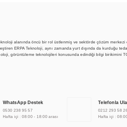
eknoloji alanında öncü bir rol üstlenmiş ve sektörde çözüm merkezi ol
kleştiren ERPA Teknoloji, aynı zamanda yurt dışında da kurduğu tedar
loji, görüntüleme teknolojileri konusunda edindiği bilgi birikimini T
ı durak ekranı, araç içi ekran, asansör ekranı, digital menüboard,
ar, kapı önü bilgi ekranları, panel PC, endüstriyel Panel PC, mini PC,
an görüntüleme sistemlerini de başarıyla projelendirme ve üretme kapa
çeşitli çözümler sunmaktadır. Bu kapsamda, akıllı bina, AVM, sinema, 
 bir sektöre özel ihtiyaçları anlamak ve karşılamak için özelleştiri
 kalite belgelerine ve sertifikalara sahip olup, etik değerlere bağlı
WhatsApp Destek
Telefonla Ul
zel çözümleri ile iş ortaklarının öne çıkmasına ve sürekli gelişimine k
0530 238 95 57
0212 293 58 2
Hafta içi : 08:00 - 18:00 arası
Hafta içi : 08:0