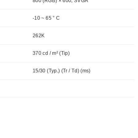
800 (RGB) × 600, SVGA
-10 ~ 65 ° C
262K
370 cd / m² (Tip)
15/30 (Typ.) (Tr / Td) (ms)