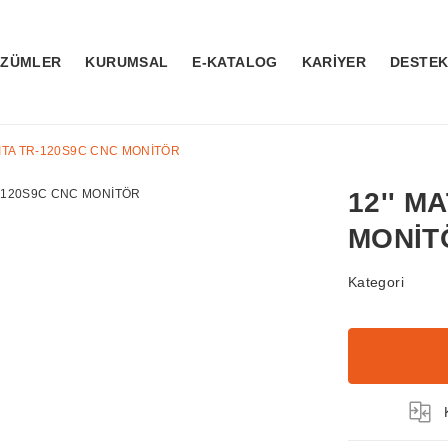
ÖZÜMLER
KURUMSAL
E-KATALOG
KARİYER
DESTE
HITA TR-120S9C CNC MONİTÖR
12'' M
MONİT
Kategori