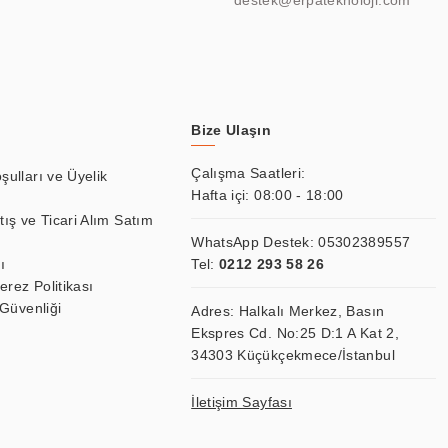
destek@erpateknoloji.com
Bize Ulaşın
Çalışma Saatleri:
şulları ve Üyelik
Hafta içi: 08:00 - 18:00
tış ve Ticari Alım Satım
WhatsApp Destek:
05302389557
ı
Tel:
0212 293 58 26
Çerez Politikası
 Güvenliği
Adres: Halkalı Merkez, Basın
Ekspres Cd. No:25 D:1 A Kat 2,
34303 Küçükçekmece/İstanbul
İletişim Sayfası