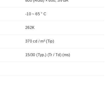
800 (RGB) × 600, SVGA
-10 ~ 65 ° C
262K
370 cd / m² (Tip)
15/30 (Typ.) (Tr / Td) (ms)