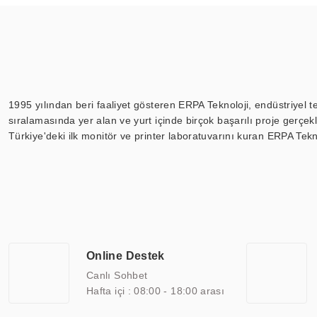
1995 yılından beri faaliyet gösteren ERPA Teknoloji, endüstriyel t
sıralamasında yer alan ve yurt içinde birçok başarılı proje gerçe
Türkiye'deki ilk monitör ve printer laboratuvarını kuran ERPA Tekno
Günümüzde TOCHI; videowall, digital signage, kiosk, totem, akıll
ekranları, CNC ekranı, toplantı odası ekranları, endüstriyel ekranl
ile 110” boyutları arasında üretebilirken, ayrıca standart dışı ol
ERPA Teknoloji, geniş bir yelpazede sektörlerle işbirliği yaparak 
savunma sanayi ve ulaşım gibi farklı sektörlerle çalışmaktadır. Her
arasında yer almaktadır. ERPA Teknoloji, uluslararası standartlarda
Online Destek
yılların getirdiği bilgi ve tecrübe ile birleştiren ERPA Teknoloji, ö
Canlı Sohbet
Hafta içi : 08:00 - 18:00 arası