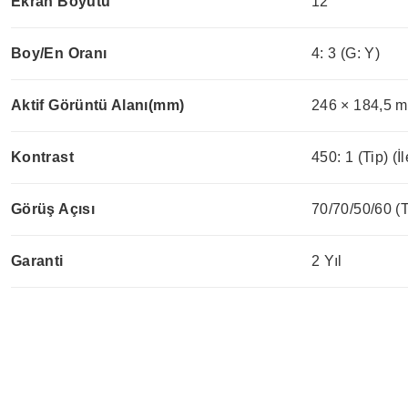
Ekran Boyutu
12"
Boy/En Oranı
4: 3 (G: Y)
Aktif Görüntü Alanı(mm)
246 × 184,5 
Kontrast
450: 1 (Tip) (İl
Görüş Açısı
70/70/50/60 (
Garanti
2 Yıl