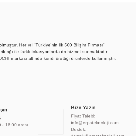
muştur. Her yıl "Türkiye'nin ilk 500 Bilişim Firması"
ik ağı ile farklı lokasyonlarda da hizmet sunmaktadır.
OCHI markası altında kendi ürettiği ürünlerde kullanmıştır.
 marin ekran, medikal ekran, savunma sanayi ekranı, ayna/TV
 endüstriyel mini PC ve akıllı bina sistemleri gibi çözümleri 4.5"
sitesine de sahiptir.
finans, eğitim, havacılık, restoran, otel, mağaza, sağlık,
lmiş çözümler geliştirmek, ERPA Teknoloji'nin uzmanlık alanları
 bir şekilde hareket etmektedir. Kaliteli ekipmanı, uzman kadroları,
Bize Yazın
aşın
atkı sağlamaktadır.
Fiyat Talebi:
6
info@erpateknoloji.com
0 - 18:00 arası
Destek: