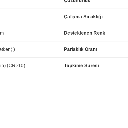
Çözünürlük
Çalışma Sıcaklığı
mm
Desteklenen Renk
etken) )
Parlaklık Oranı
Tip) (CR≥10)
Tepkime Süresi