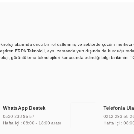
eknoloji alanında öncü bir rol üstlenmiş ve sektörde çözüm merkezi ol
kleştiren ERPA Teknoloji, aynı zamanda yurt dışında da kurduğu tedar
loji, görüntüleme teknolojileri konusunda edindiği bilgi birikimini T
ı durak ekranı, araç içi ekran, asansör ekranı, digital menüboard,
ar, kapı önü bilgi ekranları, panel PC, endüstriyel Panel PC, mini PC,
an görüntüleme sistemlerini de başarıyla projelendirme ve üretme kapa
çeşitli çözümler sunmaktadır. Bu kapsamda, akıllı bina, AVM, sinema, 
 bir sektöre özel ihtiyaçları anlamak ve karşılamak için özelleştiri
 kalite belgelerine ve sertifikalara sahip olup, etik değerlere bağlı
WhatsApp Destek
Telefonla Ul
zel çözümleri ile iş ortaklarının öne çıkmasına ve sürekli gelişimine k
0530 238 95 57
0212 293 58 2
Hafta içi : 08:00 - 18:00 arası
Hafta içi : 08:0