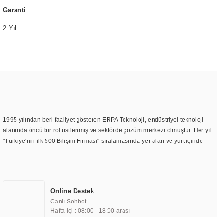
Garanti
2 Yıl
1995 yılından beri faaliyet gösteren ERPA Teknoloji, endüstriyel teknoloji
alanında öncü bir rol üstlenmiş ve sektörde çözüm merkezi olmuştur. Her yıl
"Türkiye'nin ilk 500 Bilişim Firması" sıralamasında yer alan ve yurt içinde
birçok başarılı proje gerçekleştiren ERPA Teknoloji, aynı zamanda yurt
dışında da kurduğu tedarik ağı ile farklı lokasyonlarda da hizmet
sunmaktadır. Türkiye'deki ilk monitör ve printer laboratuvarını kuran ERPA
Teknoloji, görüntüleme teknolojileri konusunda edindiği bilgi birikimini
Online Destek
TOCHI markası altında kendi ürettiği ürünlerde kullanmıştır. Günümüzde
Canlı Sohbet
TOCHI; videowall, digital signage, kiosk, totem, akıllı durak ekranı, araç içi
Hafta içi : 08:00 - 18:00 arası
ekran, asansör ekranı, digital menüboard, marin ekran, medikal ekran,