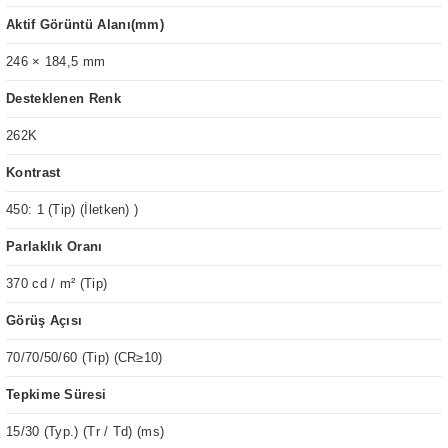
Aktif Görüntü Alanı(mm)
246 × 184,5 mm
Desteklenen Renk
262K
Kontrast
450: 1 (Tip) (İletken) )
Parlaklık Oranı
370 cd / m² (Tip)
Görüş Açısı
70/70/50/60 (Tip) (CR≥10)
Tepkime Süresi
15/30 (Typ.) (Tr / Td) (ms)