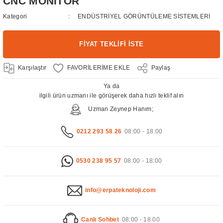
CNC MONİTÖR
Kategori
ENDÜSTRİYEL GÖRÜNTÜLEME SİSTEMLERİ
FİYAT TEKLİFİ İSTE
Karşılaştır
Paylaş
Ya da
ilgili ürün uzmanı ile görüşerek daha hızlı teklif alın
Uzman Zeynep Hanım;
0212 293 58 26
08:00 - 18:00
0530 238 95 57
08:00 - 18:00
info@erpateknoloji.com
Canlı Sohbet
08:00 - 18:00