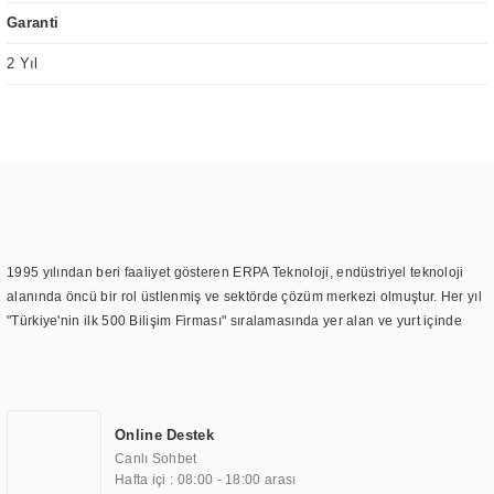
Garanti
2 Yıl
1995 yılından beri faaliyet gösteren ERPA Teknoloji, endüstriyel teknoloji
alanında öncü bir rol üstlenmiş ve sektörde çözüm merkezi olmuştur. Her yıl
"Türkiye'nin ilk 500 Bilişim Firması" sıralamasında yer alan ve yurt içinde
birçok başarılı proje gerçekleştiren ERPA Teknoloji, aynı zamanda yurt
dışında da kurduğu tedarik ağı ile farklı lokasyonlarda da hizmet
sunmaktadır. Türkiye'deki ilk monitör ve printer laboratuvarını kuran ERPA
Teknoloji, görüntüleme teknolojileri konusunda edindiği bilgi birikimini
Online Destek
TOCHI markası altında kendi ürettiği ürünlerde kullanmıştır. Günümüzde
Canlı Sohbet
TOCHI; videowall, digital signage, kiosk, totem, akıllı durak ekranı, araç içi
Hafta içi : 08:00 - 18:00 arası
ekran, asansör ekranı, digital menüboard, marin ekran, medikal ekran,