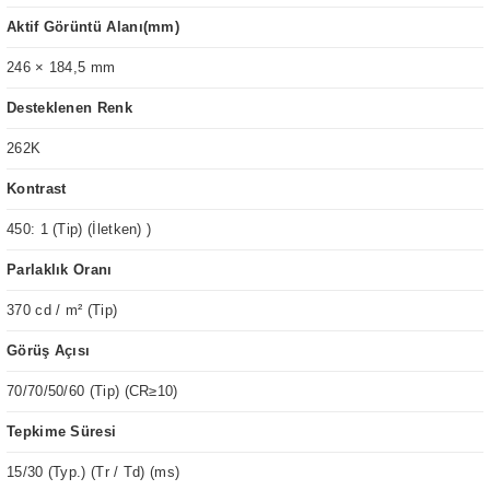
Aktif Görüntü Alanı(mm)
246 × 184,5 mm
Desteklenen Renk
262K
Kontrast
450: 1 (Tip) (İletken) )
Parlaklık Oranı
370 cd / m² (Tip)
Görüş Açısı
70/70/50/60 (Tip) (CR≥10)
Tepkime Süresi
15/30 (Typ.) (Tr / Td) (ms)