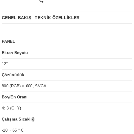
GENEL BAKIŞ
TEKNİK ÖZELLİKLER
PANEL
Ekran Boyutu
12"
Çözünürlük
800 (RGB) × 600, SVGA
Boy/En Oranı
4: 3 (G: Y)
Çalışma Sıcaklığı
-10 ~ 65 ° C