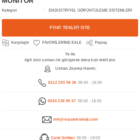
MONİTÖR
Kategori
ENDÜSTRİYEL GÖRÜNTÜLEME SİSTEMLERİ
FİYAT TEKLİFİ İSTE
Karşılaştır
Paylaş
Ya da
ilgili ürün uzmanı ile görüşerek daha hızlı teklif alın
Uzman Zeynep Hanım;
0212 293 58 26
08:00 - 18:00
0530 238 95 57
08:00 - 18:00
info@erpateknoloji.com
Canlı Sohbet
08:00 - 18:00