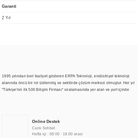
Garanti
2 Yıl
1995 yılından beri faaliyet gösteren ERPA Teknoloji, endüstriyel teknoloji
alanında öncü bir rol üstlenmiş ve sektörde çözüm merkezi olmuştur. Her yıl
"Türkiye'nin ilk 500 Bilişim Firması" sıralamasında yer alan ve yurt içinde
birçok başarılı proje gerçekleştiren ERPA Teknoloji, aynı zamanda yurt
dışında da kurduğu tedarik ağı ile farklı lokasyonlarda da hizmet
sunmaktadır. Türkiye'deki ilk monitör ve printer laboratuvarını kuran ERPA
Teknoloji, görüntüleme teknolojileri konusunda edindiği bilgi birikimini
Online Destek
TOCHI markası altında kendi ürettiği ürünlerde kullanmıştır. Günümüzde
Canlı Sohbet
TOCHI; videowall, digital signage, kiosk, totem, akıllı durak ekranı, araç içi
Hafta içi : 08:00 - 18:00 arası
ekran, asansör ekranı, digital menüboard, marin ekran, medikal ekran,