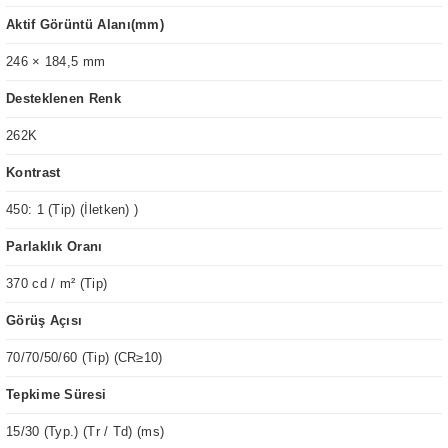
Aktif Görüntü Alanı(mm)
246 × 184,5 mm
Desteklenen Renk
262K
Kontrast
450: 1 (Tip) (İletken) )
Parlaklık Oranı
370 cd / m² (Tip)
Görüş Açısı
70/70/50/60 (Tip) (CR≥10)
Tepkime Süresi
15/30 (Typ.) (Tr / Td) (ms)