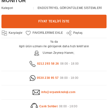
MONİTÖR
Kategori
ENDÜSTRİYEL GÖRÜNTÜLEME SİSTEMLERİ
FİYAT TEKLİFİ İSTE
Karşılaştır
Paylaş
Ya da
ilgili ürün uzmanı ile görüşerek daha hızlı teklif alın
Uzman Zeynep Hanım;
0212 293 58 26
08:00 - 18:00
0530 238 95 57
08:00 - 18:00
info@erpateknoloji.com
Canlı Sohbet
08:00 - 18:00