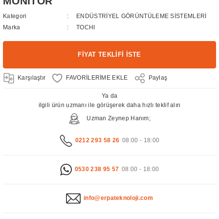
MONİTÖR
Kategori
ENDÜSTRİYEL GÖRÜNTÜLEME SİSTEMLERİ
Marka
TOCHI
FİYAT TEKLİFİ İSTE
Karşılaştır
Paylaş
Ya da
ilgili ürün uzmanı ile görüşerek daha hızlı teklif alın
Uzman Zeynep Hanım;
0212 293 58 26
08:00 - 18:00
0530 238 95 57
08:00 - 18:00
info@erpateknoloji.com