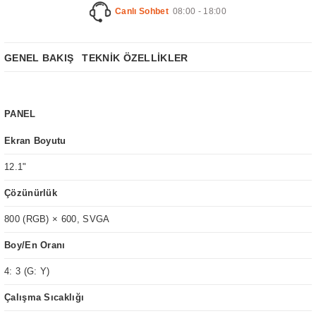
Canlı Sohbet
08:00 - 18:00
GENEL BAKIŞ
TEKNİK ÖZELLİKLER
PANEL
Ekran Boyutu
12.1"
Çözünürlük
800 (RGB) × 600, SVGA
Boy/En Oranı
4: 3 (G: Y)
Çalışma Sıcaklığı