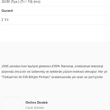
15/30 (Typ.) (Tr / Td) (ms)
Garanti
2 Yıl
1995 yılından beri faaliyet gösteren ERPA Teknoloji, endüstriyel teknoloji
alanında öncü bir rol üstlenmiş ve sektörde çözüm merkezi olmuştur. Her yıl
"Türkiye'nin ilk 500 Bilişim Firması" sıralamasında yer alan ve yurt içinde
birçok başarılı proje gerçekleştiren ERPA Teknoloji, aynı zamanda yurt
dışında da kurduğu tedarik ağı ile farklı lokasyonlarda da hizmet
sunmaktadır. Türkiye'deki ilk monitör ve printer laboratuvarını kuran ERPA
Teknoloji, görüntüleme teknolojileri konusunda edindiği bilgi birikimini
Online Destek
TOCHI markası altında kendi ürettiği ürünlerde kullanmıştır. Günümüzde
Canlı Sohbet
TOCHI; videowall, digital signage, kiosk, totem, akıllı durak ekranı, araç içi