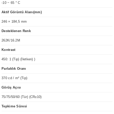
-10 ~ 65 ° C
Aktif Görüntü Alanı(mm)
246 × 184,5 mm
Desteklenen Renk
262K/16.2M
Kontrast
450: 1 (Tip) (İletken) )
Parlaklık Oranı
370 cd / m² (Tip)
Görüş Açısı
75/75/50/60 (Tür) (CR≥10)
Tepkime Süresi