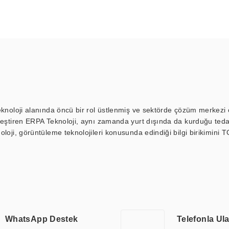
eknoloji alanında öncü bir rol üstlenmiş ve sektörde çözüm merkezi ol
kleştiren ERPA Teknoloji, aynı zamanda yurt dışında da kurduğu tedar
loji, görüntüleme teknolojileri konusunda edindiği bilgi birikimini T
ı durak ekranı, araç içi ekran, asansör ekranı, digital menüboard,
ar, kapı önü bilgi ekranları, panel PC, endüstriyel Panel PC, mini PC,
an görüntüleme sistemlerini de başarıyla projelendirme ve üretme kapa
çeşitli çözümler sunmaktadır. Bu kapsamda, akıllı bina, AVM, sinema, 
 bir sektöre özel ihtiyaçları anlamak ve karşılamak için özelleştiri
 kalite belgelerine ve sertifikalara sahip olup, etik değerlere bağlı
WhatsApp Destek
Telefonla Ul
zel çözümleri ile iş ortaklarının öne çıkmasına ve sürekli gelişimine k