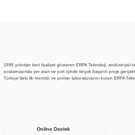
1995 yılından beri faaliyet gösteren ERPA Teknoloji, endüstriyel t
sıralamasında yer alan ve yurt içinde birçok başarılı proje gerçe
Türkiye'deki ilk monitör ve printer laboratuvarını kuran ERPA Tekno
Günümüzde TOCHI; videowall, digital signage, kiosk, totem, akıll
ekranları, CNC ekranı, toplantı odası ekranları, endüstriyel ekranl
ile 110” boyutları arasında üretebilirken, ayrıca standart dışı ol
ERPA Teknoloji, geniş bir yelpazede sektörlerle işbirliği yaparak 
savunma sanayi ve ulaşım gibi farklı sektörlerle çalışmaktadır. Her
arasında yer almaktadır. ERPA Teknoloji, uluslararası standartlarda
Online Destek
yılların getirdiği bilgi ve tecrübe ile birleştiren ERPA Teknoloji, ö