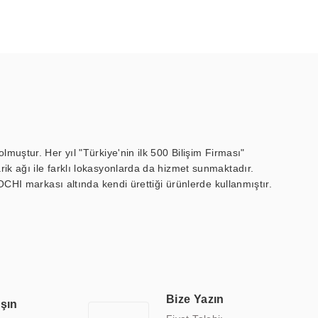
muştur. Her yıl "Türkiye'nin ilk 500 Bilişim Firması"
ik ağı ile farklı lokasyonlarda da hizmet sunmaktadır.
OCHI markası altında kendi ürettiği ürünlerde kullanmıştır.
 marin ekran, medikal ekran, savunma sanayi ekranı, ayna/TV
 endüstriyel mini PC ve akıllı bina sistemleri gibi çözümleri 4.5"
sitesine de sahiptir.
finans, eğitim, havacılık, restoran, otel, mağaza, sağlık,
lmiş çözümler geliştirmek, ERPA Teknoloji'nin uzmanlık alanları
 bir şekilde hareket etmektedir. Kaliteli ekipmanı, uzman kadroları,
Bize Yazın
aşın
atkı sağlamaktadır.