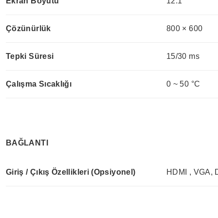
Ekran Boyutu
12.1’’
Çözünürlük
800 × 600
Tepki Süresi
15/30 ms
Çalışma Sıcaklığı
0 ~ 50 °C
BAĞLANTI
Giriş / Çıkış Özellikleri (Opsiyonel)
HDMI , VGA,