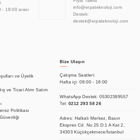
Fiyat Talebi:
6
info@erpateknoloji.com
0 - 18:00 arası
Destek:
destek@erpateknoloji.com
Bize Ulaşın
Çalışma Saatleri:
şulları ve Üyelik
Hafta içi: 08:00 - 18:00
tış ve Ticari Alım Satım
WhatsApp Destek:
05302389557
ı
Tel:
0212 293 58 26
Çerez Politikası
 Güvenliği
Adres: Halkalı Merkez, Basın
Ekspres Cd. No:25 D:1 A Kat 2,
34303 Küçükçekmece/İstanbul