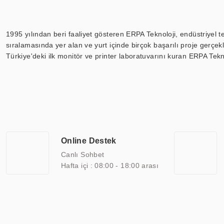
1995 yılından beri faaliyet gösteren ERPA Teknoloji, endüstriyel t
sıralamasında yer alan ve yurt içinde birçok başarılı proje gerçe
Türkiye'deki ilk monitör ve printer laboratuvarını kuran ERPA Tekno
Günümüzde TOCHI; videowall, digital signage, kiosk, totem, akıll
ekranları, CNC ekranı, toplantı odası ekranları, endüstriyel ekranl
ile 110” boyutları arasında üretebilirken, ayrıca standart dışı ol
ERPA Teknoloji, geniş bir yelpazede sektörlerle işbirliği yaparak 
savunma sanayi ve ulaşım gibi farklı sektörlerle çalışmaktadır. Her
arasında yer almaktadır. ERPA Teknoloji, uluslararası standartlarda
Online Destek
yılların getirdiği bilgi ve tecrübe ile birleştiren ERPA Teknoloji, ö
Canlı Sohbet
Hafta içi : 08:00 - 18:00 arası