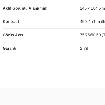
Aktif Görüntü Alanı(mm)
246 × 184,5 
Kontrast
450: 1 (Tip) (İl
Görüş Açısı
75/75/50/60 (
Garanti
2 Yıl