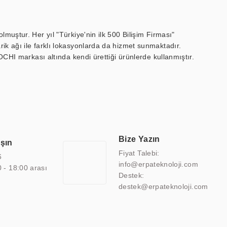
muştur. Her yıl "Türkiye'nin ilk 500 Bilişim Firması"
ik ağı ile farklı lokasyonlarda da hizmet sunmaktadır.
OCHI markası altında kendi ürettiği ürünlerde kullanmıştır.
 marin ekran, medikal ekran, savunma sanayi ekranı, ayna/TV
 endüstriyel mini PC ve akıllı bina sistemleri gibi çözümleri 4.5"
sitesine de sahiptir.
finans, eğitim, havacılık, restoran, otel, mağaza, sağlık,
lmiş çözümler geliştirmek, ERPA Teknoloji'nin uzmanlık alanları
 bir şekilde hareket etmektedir. Kaliteli ekipmanı, uzman kadroları,
Bize Yazın
aşın
atkı sağlamaktadır.
Fiyat Talebi:
6
info@erpateknoloji.com
0 - 18:00 arası
Destek:
destek@erpateknoloji.com