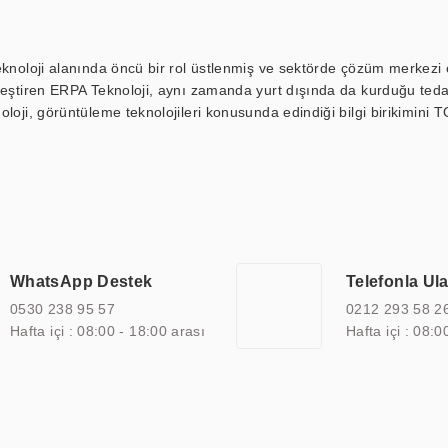
eknoloji alanında öncü bir rol üstlenmiş ve sektörde çözüm merkezi ol
kleştiren ERPA Teknoloji, aynı zamanda yurt dışında da kurduğu tedar
loji, görüntüleme teknolojileri konusunda edindiği bilgi birikimini T
ı durak ekranı, araç içi ekran, asansör ekranı, digital menüboard,
ar, kapı önü bilgi ekranları, panel PC, endüstriyel Panel PC, mini PC,
an görüntüleme sistemlerini de başarıyla projelendirme ve üretme kapa
çeşitli çözümler sunmaktadır. Bu kapsamda, akıllı bina, AVM, sinema, 
 bir sektöre özel ihtiyaçları anlamak ve karşılamak için özelleştiri
 kalite belgelerine ve sertifikalara sahip olup, etik değerlere bağlı
WhatsApp Destek
Telefonla Ul
zel çözümleri ile iş ortaklarının öne çıkmasına ve sürekli gelişimine k
0530 238 95 57
0212 293 58 2
Hafta içi : 08:00 - 18:00 arası
Hafta içi : 08:0