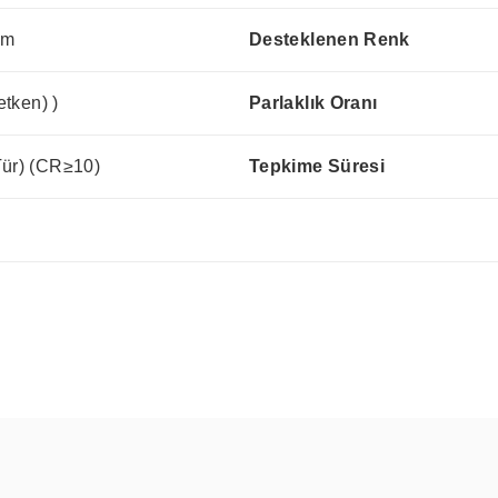
mm
Desteklenen Renk
etken) )
Parlaklık Oranı
Tür) (CR≥10)
Tepkime Süresi