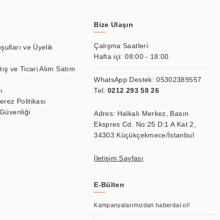
Bize Ulaşın
Çalışma Saatleri:
şulları ve Üyelik
Hafta içi: 08:00 - 18:00
tış ve Ticari Alım Satım
WhatsApp Destek:
05302389557
ı
Tel:
0212 293 58 26
Çerez Politikası
 Güvenliği
Adres: Halkalı Merkez, Basın
Ekspres Cd. No:25 D:1 A Kat 2,
34303 Küçükçekmece/İstanbul
İletişim Sayfası
E-Bülten
Kampanyalarımızdan haberdal ol!