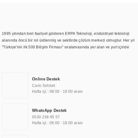
1995 yılından beri faaliyet gösteren ERPA Teknoloji, endüstriyel teknoloji
alanında öncü bir rol üstlenmiş ve sektörde çözüm merkezi olmuştur. Her yıl
"Türkiye'nin ilk 500 Bilişim Firması" sıralamasında yer alan ve yurt içinde
birçok başarılı proje gerçekleştiren ERPA Teknoloji, aynı zamanda yurt
dışında da kurduğu tedarik ağı ile farklı lokasyonlarda da hizmet
sunmaktadır. Türkiye'deki ilk monitör ve printer laboratuvarını kuran ERPA
Teknoloji, görüntüleme teknolojileri konusunda edindiği bilgi birikimini
Online Destek
TOCHI markası altında kendi ürettiği ürünlerde kullanmıştır. Günümüzde
Canlı Sohbet
TOCHI; videowall, digital signage, kiosk, totem, akıllı durak ekranı, araç içi
Hafta içi : 08:00 - 18:00 arası
ekran, asansör ekranı, digital menüboard, marin ekran, medikal ekran,
savunma sanayi ekranı, ayna/TV ekranları, CNC ekranı, toplantı odası
ekranları, endüstriyel ekranlar, kapı önü bilgi ekranları, panel PC,
WhatsApp Destek
endüstriyel Panel PC, mini PC, endüstriyel mini PC ve akıllı bina sistemleri
0530 238 95 57
gibi çözümleri 4.5" ile 110” boyutları arasında üretebilirken, ayrıca standart
Hafta içi : 08:00 - 18:00 arası
dışı olan görüntüleme sistemlerini de başarıyla projelendirme ve üretme
kapasitesine de sahiptir.