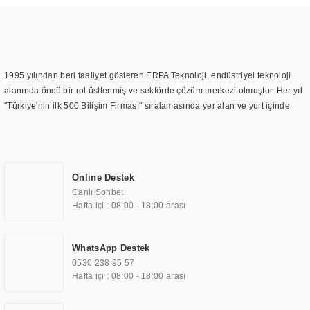
1995 yılından beri faaliyet gösteren ERPA Teknoloji, endüstriyel teknoloji
alanında öncü bir rol üstlenmiş ve sektörde çözüm merkezi olmuştur. Her yıl
"Türkiye'nin ilk 500 Bilişim Firması" sıralamasında yer alan ve yurt içinde
birçok başarılı proje gerçekleştiren ERPA Teknoloji, aynı zamanda yurt
dışında da kurduğu tedarik ağı ile farklı lokasyonlarda da hizmet
sunmaktadır. Türkiye'deki ilk monitör ve printer laboratuvarını kuran ERPA
Teknoloji, görüntüleme teknolojileri konusunda edindiği bilgi birikimini
Online Destek
TOCHI markası altında kendi ürettiği ürünlerde kullanmıştır. Günümüzde
Canlı Sohbet
TOCHI; videowall, digital signage, kiosk, totem, akıllı durak ekranı, araç içi
Hafta içi : 08:00 - 18:00 arası
ekran, asansör ekranı, digital menüboard, marin ekran, medikal ekran,
savunma sanayi ekranı, ayna/TV ekranları, CNC ekranı, toplantı odası
ekranları, endüstriyel ekranlar, kapı önü bilgi ekranları, panel PC,
WhatsApp Destek
endüstriyel Panel PC, mini PC, endüstriyel mini PC ve akıllı bina sistemleri
0530 238 95 57
gibi çözümleri 4.5" ile 110” boyutları arasında üretebilirken, ayrıca standart
Hafta içi : 08:00 - 18:00 arası
dışı olan görüntüleme sistemlerini de başarıyla projelendirme ve üretme
kapasitesine de sahiptir.