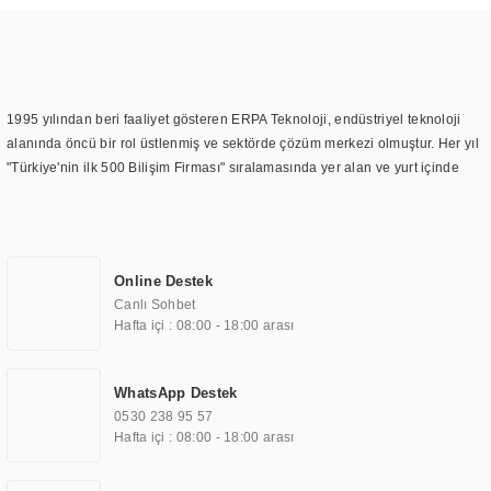
1995 yılından beri faaliyet gösteren ERPA Teknoloji, endüstriyel teknoloji
alanında öncü bir rol üstlenmiş ve sektörde çözüm merkezi olmuştur. Her yıl
"Türkiye'nin ilk 500 Bilişim Firması" sıralamasında yer alan ve yurt içinde
birçok başarılı proje gerçekleştiren ERPA Teknoloji, aynı zamanda yurt
dışında da kurduğu tedarik ağı ile farklı lokasyonlarda da hizmet
sunmaktadır. Türkiye'deki ilk monitör ve printer laboratuvarını kuran ERPA
Teknoloji, görüntüleme teknolojileri konusunda edindiği bilgi birikimini
Online Destek
TOCHI markası altında kendi ürettiği ürünlerde kullanmıştır. Günümüzde
Canlı Sohbet
TOCHI; videowall, digital signage, kiosk, totem, akıllı durak ekranı, araç içi
Hafta içi : 08:00 - 18:00 arası
ekran, asansör ekranı, digital menüboard, marin ekran, medikal ekran,
savunma sanayi ekranı, ayna/TV ekranları, CNC ekranı, toplantı odası
ekranları, endüstriyel ekranlar, kapı önü bilgi ekranları, panel PC,
WhatsApp Destek
endüstriyel Panel PC, mini PC, endüstriyel mini PC ve akıllı bina sistemleri
0530 238 95 57
gibi çözümleri 4.5" ile 110” boyutları arasında üretebilirken, ayrıca standart
Hafta içi : 08:00 - 18:00 arası
dışı olan görüntüleme sistemlerini de başarıyla projelendirme ve üretme
kapasitesine de sahiptir.