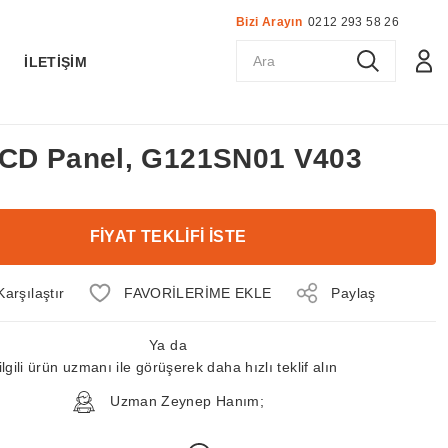
Bizi Arayın
0212 293 58 26
K
İLETİŞİM
 LCD Panel, G121SN01 V403
FİYAT TEKLİFİ İSTE
Karşılaştır
Paylaş
Ya da
ilgili ürün uzmanı ile görüşerek daha hızlı teklif alın
Uzman Zeynep Hanım;