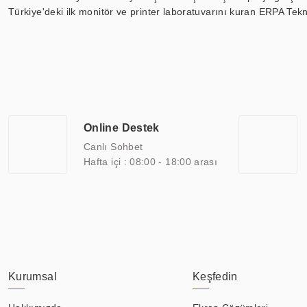
Türkiye'deki ilk monitör ve printer laboratuvarını kuran ERPA Tekno
Günümüzde TOCHI; videowall, digital signage, kiosk, totem, akıll
ekranları, CNC ekranı, toplantı odası ekranları, endüstriyel ekranl
ile 110” boyutları arasında üretebilirken, ayrıca standart dışı ol
ERPA Teknoloji, geniş bir yelpazede sektörlerle işbirliği yaparak 
savunma sanayi ve ulaşım gibi farklı sektörlerle çalışmaktadır. Her
arasında yer almaktadır. ERPA Teknoloji, uluslararası standartlarda
Online Destek
yılların getirdiği bilgi ve tecrübe ile birleştiren ERPA Teknoloji, ö
Canlı Sohbet
Hafta içi : 08:00 - 18:00 arası
Kurumsal
Keşfedin