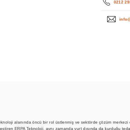
0212 29
info
eknoloji alanında öncü bir rol üstlenmiş ve sektörde çözüm merkezi ol
kleştiren ERPA Teknoloji, aynı zamanda yurt dışında da kurduğu tedar