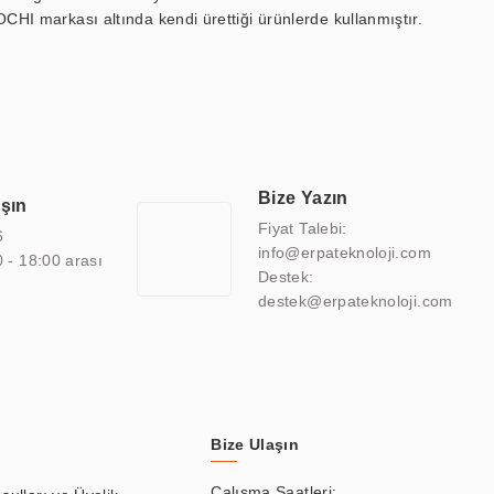
OCHI markası altında kendi ürettiği ürünlerde kullanmıştır.
 marin ekran, medikal ekran, savunma sanayi ekranı, ayna/TV
 endüstriyel mini PC ve akıllı bina sistemleri gibi çözümleri 4.5"
sitesine de sahiptir.
finans, eğitim, havacılık, restoran, otel, mağaza, sağlık,
lmiş çözümler geliştirmek, ERPA Teknoloji'nin uzmanlık alanları
 bir şekilde hareket etmektedir. Kaliteli ekipmanı, uzman kadroları,
Bize Yazın
aşın
atkı sağlamaktadır.
Fiyat Talebi:
6
info@erpateknoloji.com
0 - 18:00 arası
Destek:
destek@erpateknoloji.com
Bize Ulaşın
Çalışma Saatleri: