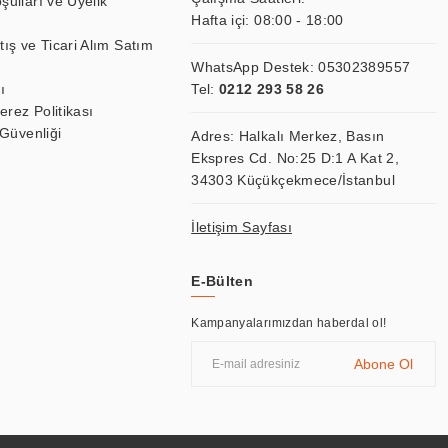
şulları ve Üyelik
Hafta içi: 08:00 - 18:00
tış ve Ticari Alım Satım
WhatsApp Destek:
05302389557
ı
Tel:
0212 293 58 26
Çerez Politikası
 Güvenliği
Adres: Halkalı Merkez, Basın
Ekspres Cd. No:25 D:1 A Kat 2,
34303 Küçükçekmece/İstanbul
İletişim Sayfası
E-Bülten
Kampanyalarımızdan haberdal ol!
Abone Ol