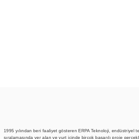
1995 yılından beri faaliyet gösteren ERPA Teknoloji, endüstriyel t
sıralamasında yer alan ve yurt içinde birçok başarılı proje gerçe