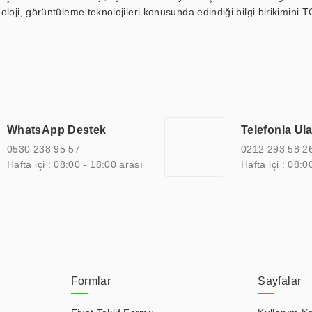
loji, görüntüleme teknolojileri konusunda edindiği bilgi birikimini T
ı durak ekranı, araç içi ekran, asansör ekranı, digital menüboard,
ar, kapı önü bilgi ekranları, panel PC, endüstriyel Panel PC, mini PC,
an görüntüleme sistemlerini de başarıyla projelendirme ve üretme kapa
çeşitli çözümler sunmaktadır. Bu kapsamda, akıllı bina, AVM, sinema, 
 bir sektöre özel ihtiyaçları anlamak ve karşılamak için özelleştiri
 kalite belgelerine ve sertifikalara sahip olup, etik değerlere bağlı
WhatsApp Destek
Telefonla Ul
zel çözümleri ile iş ortaklarının öne çıkmasına ve sürekli gelişimine k
0530 238 95 57
0212 293 58 2
Hafta içi : 08:00 - 18:00 arası
Hafta içi : 08:0
Formlar
Sayfalar