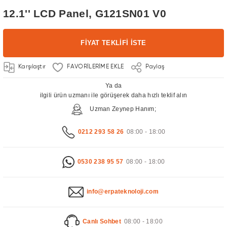
12.1'' LCD Panel, G121SN01 V0
FİYAT TEKLİFİ İSTE
Karşılaştır
Paylaş
Ya da
ilgili ürün uzmanı ile görüşerek daha hızlı teklif alın
Uzman Zeynep Hanım;
0212 293 58 26
08:00 - 18:00
0530 238 95 57
08:00 - 18:00
info@erpateknoloji.com
Canlı Sohbet
08:00 - 18:00