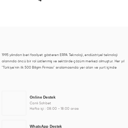
1995 yılından beri faaliyet gösteren ERPA Teknoloji, endüstriyel teknoloji
alanında öncü bir rol üstlenmiş ve sektörde çözüm merkezi olmuştur. Her yıl
"Türkiye'nin ilk 500 Bilişim Firması" sıralamasında yer alan ve yurt içinde
birçok başarılı proje gerçekleştiren ERPA Teknoloji, aynı zamanda yurt
dışında da kurduğu tedarik ağı ile farklı lokasyonlarda da hizmet
sunmaktadır. Türkiye'deki ilk monitör ve printer laboratuvarını kuran ERPA
Teknoloji, görüntüleme teknolojileri konusunda edindiği bilgi birikimini TOCHI
Online Destek
markası altında kendi ürettiği ürünlerde kullanmıştır. Günümüzde TOCHI;
Canlı Sohbet
videowall, digital signage, kiosk, totem, akıllı durak ekranı, araç içi ekran,
Hafta içi : 08:00 - 18:00 arası
asansör ekranı, digital menüboard, marin ekran, medikal ekran, savunma
sanayi ekranı, ayna/TV ekranları, CNC ekranı, toplantı odası ekranları,
endüstriyel ekranlar, kapı önü bilgi ekranları, panel PC, endüstriyel Panel
WhatsApp Destek