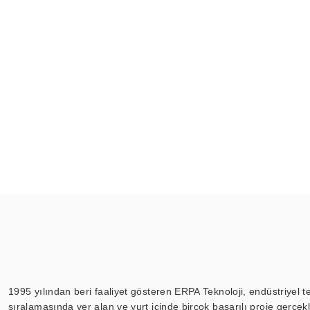
1995 yılından beri faaliyet gösteren ERPA Teknoloji, endüstriyel t
sıralamasında yer alan ve yurt içinde birçok başarılı proje gerçe