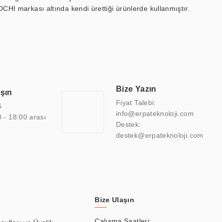
OCHI markası altında kendi ürettiği ürünlerde kullanmıştır.
 marin ekran, medikal ekran, savunma sanayi ekranı, ayna/TV
 endüstriyel mini PC ve akıllı bina sistemleri gibi çözümleri 4.5"
sitesine de sahiptir.
finans, eğitim, havacılık, restoran, otel, mağaza, sağlık,
lmiş çözümler geliştirmek, ERPA Teknoloji'nin uzmanlık alanları
 bir şekilde hareket etmektedir. Kaliteli ekipmanı, uzman kadroları,
Bize Yazın
aşın
atkı sağlamaktadır.
Fiyat Talebi:
6
info@erpateknoloji.com
0 - 18:00 arası
Destek:
destek@erpateknoloji.com
Bize Ulaşın
Çalışma Saatleri: