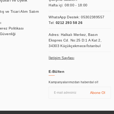
şulları ve Üyelik
Hafta içi: 08:00 - 18:00
tış ve Ticari Alım Satım
WhatsApp Destek:
05302389557
ı
Tel:
0212 293 58 26
Çerez Politikası
 Güvenliği
Adres: Halkalı Merkez, Basın
Ekspres Cd. No:25 D:1 A Kat 2,
34303 Küçükçekmece/İstanbul
İletişim Sayfası
E-Bülten
Kampanyalarımızdan haberdal ol!
Abone Ol