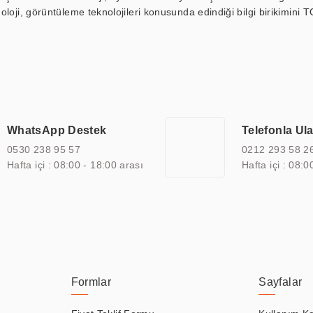
loji, görüntüleme teknolojileri konusunda edindiği bilgi birikimini T
ı durak ekranı, araç içi ekran, asansör ekranı, digital menüboard,
ar, kapı önü bilgi ekranları, panel PC, endüstriyel Panel PC, mini PC,
an görüntüleme sistemlerini de başarıyla projelendirme ve üretme kapa
çeşitli çözümler sunmaktadır. Bu kapsamda, akıllı bina, AVM, sinema, 
 bir sektöre özel ihtiyaçları anlamak ve karşılamak için özelleştiri
 kalite belgelerine ve sertifikalara sahip olup, etik değerlere bağlı
WhatsApp Destek
Telefonla Ul
zel çözümleri ile iş ortaklarının öne çıkmasına ve sürekli gelişimine k
0530 238 95 57
0212 293 58 2
Hafta içi : 08:00 - 18:00 arası
Hafta içi : 08:0
Formlar
Sayfalar