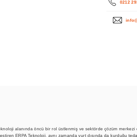
0212 29
info
eknoloji alanında öncü bir rol üstlenmiş ve sektörde çözüm merkezi ol
kleştiren ERPA Teknoloji, aynı zamanda yurt dışında da kurduğu tedar