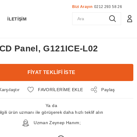
Bizi Arayın
0212 293 58 26
K
İLETİŞİM
 LCD Panel, G121ICE-L02
FİYAT TEKLİFİ İSTE
Karşılaştır
Paylaş
Ya da
ilgili ürün uzmanı ile görüşerek daha hızlı teklif alın
Uzman Zeynep Hanım;