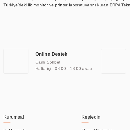
Türkiye'deki ilk monitör ve printer laboratuvarını kuran ERPA Tekno
Günümüzde TOCHI; videowall, digital signage, kiosk, totem, akıll
ekranları, CNC ekranı, toplantı odası ekranları, endüstriyel ekranl
ile 110” boyutları arasında üretebilirken, ayrıca standart dışı ol
ERPA Teknoloji, geniş bir yelpazede sektörlerle işbirliği yaparak 
savunma sanayi ve ulaşım gibi farklı sektörlerle çalışmaktadır. Her
arasında yer almaktadır. ERPA Teknoloji, uluslararası standartlarda
Online Destek
yılların getirdiği bilgi ve tecrübe ile birleştiren ERPA Teknoloji, ö
Canlı Sohbet
Hafta içi : 08:00 - 18:00 arası
Kurumsal
Keşfedin