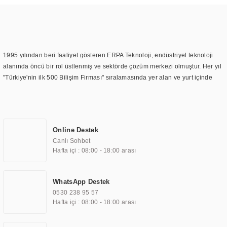
1995 yılından beri faaliyet gösteren ERPA Teknoloji, endüstriyel teknoloji
alanında öncü bir rol üstlenmiş ve sektörde çözüm merkezi olmuştur. Her yıl
"Türkiye'nin ilk 500 Bilişim Firması" sıralamasında yer alan ve yurt içinde
birçok başarılı proje gerçekleştiren ERPA Teknoloji, aynı zamanda yurt
dışında da kurduğu tedarik ağı ile farklı lokasyonlarda da hizmet
sunmaktadır. Türkiye'deki ilk monitör ve printer laboratuvarını kuran ERPA
Teknoloji, görüntüleme teknolojileri konusunda edindiği bilgi birikimini
Online Destek
TOCHI markası altında kendi ürettiği ürünlerde kullanmıştır. Günümüzde
Canlı Sohbet
TOCHI; videowall, digital signage, kiosk, totem, akıllı durak ekranı, araç içi
Hafta içi : 08:00 - 18:00 arası
ekran, asansör ekranı, digital menüboard, marin ekran, medikal ekran,
savunma sanayi ekranı, ayna/TV ekranları, CNC ekranı, toplantı odası
ekranları, endüstriyel ekranlar, kapı önü bilgi ekranları, panel PC,
WhatsApp Destek
endüstriyel Panel PC, mini PC, endüstriyel mini PC ve akıllı bina sistemleri
0530 238 95 57
gibi çözümleri 4.5" ile 110” boyutları arasında üretebilirken, ayrıca standart
Hafta içi : 08:00 - 18:00 arası
dışı olan görüntüleme sistemlerini de başarıyla projelendirme ve üretme
kapasitesine de sahiptir.