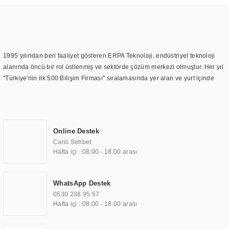
1995 yılından beri faaliyet gösteren ERPA Teknoloji, endüstriyel teknoloji
alanında öncü bir rol üstlenmiş ve sektörde çözüm merkezi olmuştur. Her yıl
"Türkiye'nin ilk 500 Bilişim Firması" sıralamasında yer alan ve yurt içinde
birçok başarılı proje gerçekleştiren ERPA Teknoloji, aynı zamanda yurt
dışında da kurduğu tedarik ağı ile farklı lokasyonlarda da hizmet
sunmaktadır. Türkiye'deki ilk monitör ve printer laboratuvarını kuran ERPA
Teknoloji, görüntüleme teknolojileri konusunda edindiği bilgi birikimini
Online Destek
TOCHI markası altında kendi ürettiği ürünlerde kullanmıştır. Günümüzde
Canlı Sohbet
TOCHI; videowall, digital signage, kiosk, totem, akıllı durak ekranı, araç içi
Hafta içi : 08:00 - 18:00 arası
ekran, asansör ekranı, digital menüboard, marin ekran, medikal ekran,
savunma sanayi ekranı, ayna/TV ekranları, CNC ekranı, toplantı odası
ekranları, endüstriyel ekranlar, kapı önü bilgi ekranları, panel PC,
WhatsApp Destek
endüstriyel Panel PC, mini PC, endüstriyel mini PC ve akıllı bina sistemleri
0530 238 95 57
gibi çözümleri 4.5" ile 110” boyutları arasında üretebilirken, ayrıca standart
Hafta içi : 08:00 - 18:00 arası
dışı olan görüntüleme sistemlerini de başarıyla projelendirme ve üretme
kapasitesine de sahiptir.