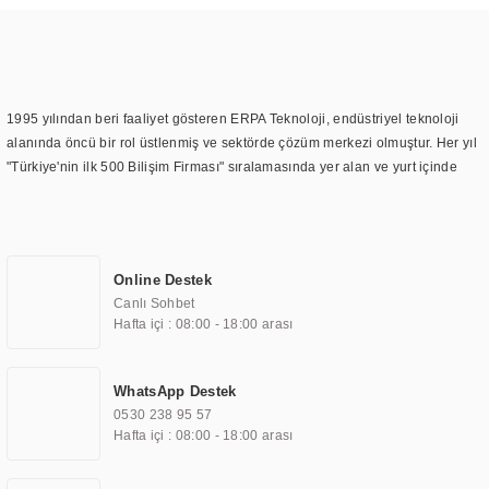
1995 yılından beri faaliyet gösteren ERPA Teknoloji, endüstriyel teknoloji
alanında öncü bir rol üstlenmiş ve sektörde çözüm merkezi olmuştur. Her yıl
"Türkiye'nin ilk 500 Bilişim Firması" sıralamasında yer alan ve yurt içinde
birçok başarılı proje gerçekleştiren ERPA Teknoloji, aynı zamanda yurt
dışında da kurduğu tedarik ağı ile farklı lokasyonlarda da hizmet
sunmaktadır. Türkiye'deki ilk monitör ve printer laboratuvarını kuran ERPA
Teknoloji, görüntüleme teknolojileri konusunda edindiği bilgi birikimini
Online Destek
TOCHI markası altında kendi ürettiği ürünlerde kullanmıştır. Günümüzde
Canlı Sohbet
TOCHI; videowall, digital signage, kiosk, totem, akıllı durak ekranı, araç içi
Hafta içi : 08:00 - 18:00 arası
ekran, asansör ekranı, digital menüboard, marin ekran, medikal ekran,
savunma sanayi ekranı, ayna/TV ekranları, CNC ekranı, toplantı odası
ekranları, endüstriyel ekranlar, kapı önü bilgi ekranları, panel PC,
WhatsApp Destek
endüstriyel Panel PC, mini PC, endüstriyel mini PC ve akıllı bina sistemleri
0530 238 95 57
gibi çözümleri 4.5" ile 110” boyutları arasında üretebilirken, ayrıca standart
Hafta içi : 08:00 - 18:00 arası
dışı olan görüntüleme sistemlerini de başarıyla projelendirme ve üretme
kapasitesine de sahiptir.