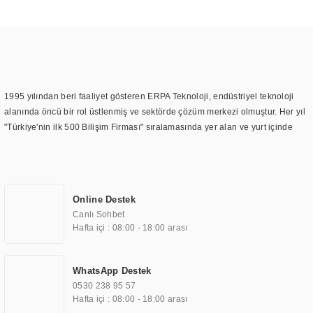
1995 yılından beri faaliyet gösteren ERPA Teknoloji, endüstriyel teknoloji
alanında öncü bir rol üstlenmiş ve sektörde çözüm merkezi olmuştur. Her yıl
"Türkiye'nin ilk 500 Bilişim Firması" sıralamasında yer alan ve yurt içinde
birçok başarılı proje gerçekleştiren ERPA Teknoloji, aynı zamanda yurt
dışında da kurduğu tedarik ağı ile farklı lokasyonlarda da hizmet
sunmaktadır. Türkiye'deki ilk monitör ve printer laboratuvarını kuran ERPA
Teknoloji, görüntüleme teknolojileri konusunda edindiği bilgi birikimini
Online Destek
TOCHI markası altında kendi ürettiği ürünlerde kullanmıştır. Günümüzde
Canlı Sohbet
TOCHI; videowall, digital signage, kiosk, totem, akıllı durak ekranı, araç içi
Hafta içi : 08:00 - 18:00 arası
ekran, asansör ekranı, digital menüboard, marin ekran, medikal ekran,
savunma sanayi ekranı, ayna/TV ekranları, CNC ekranı, toplantı odası
ekranları, endüstriyel ekranlar, kapı önü bilgi ekranları, panel PC,
WhatsApp Destek
endüstriyel Panel PC, mini PC, endüstriyel mini PC ve akıllı bina sistemleri
0530 238 95 57
gibi çözümleri 4.5" ile 110” boyutları arasında üretebilirken, ayrıca standart
Hafta içi : 08:00 - 18:00 arası
dışı olan görüntüleme sistemlerini de başarıyla projelendirme ve üretme