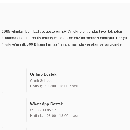
1995 yılından beri faaliyet gösteren ERPA Teknoloji, endüstriyel teknoloji
alanında öncü bir rol üstlenmiş ve sektörde çözüm merkezi olmuştur. Her yıl
"Türkiye'nin ilk 500 Bilişim Firması" sıralamasında yer alan ve yurt içinde
birçok başarılı proje gerçekleştiren ERPA Teknoloji, aynı zamanda yurt
dışında da kurduğu tedarik ağı ile farklı lokasyonlarda da hizmet
sunmaktadır. Türkiye'deki ilk monitör ve printer laboratuvarını kuran ERPA
Teknoloji, görüntüleme teknolojileri konusunda edindiği bilgi birikimini
Online Destek
TOCHI markası altında kendi ürettiği ürünlerde kullanmıştır. Günümüzde
Canlı Sohbet
TOCHI; videowall, digital signage, kiosk, totem, akıllı durak ekranı, araç içi
Hafta içi : 08:00 - 18:00 arası
ekran, asansör ekranı, digital menüboard, marin ekran, medikal ekran,
savunma sanayi ekranı, ayna/TV ekranları, CNC ekranı, toplantı odası
ekranları, endüstriyel ekranlar, kapı önü bilgi ekranları, panel PC,
WhatsApp Destek
endüstriyel Panel PC, mini PC, endüstriyel mini PC ve akıllı bina sistemleri
0530 238 95 57
gibi çözümleri 4.5" ile 110” boyutları arasında üretebilirken, ayrıca standart
Hafta içi : 08:00 - 18:00 arası
dışı olan görüntüleme sistemlerini de başarıyla projelendirme ve üretme
kapasitesine de sahiptir.