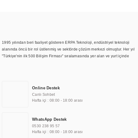
1995 yılından beri faaliyet gösteren ERPA Teknoloji, endüstriyel teknoloji
alanında öncü bir rol üstlenmiş ve sektörde çözüm merkezi olmuştur. Her yıl
"Türkiye'nin ilk 500 Bilişim Firması" sıralamasında yer alan ve yurt içinde
birçok başarılı proje gerçekleştiren ERPA Teknoloji, aynı zamanda yurt
dışında da kurduğu tedarik ağı ile farklı lokasyonlarda da hizmet
sunmaktadır. Türkiye'deki ilk monitör ve printer laboratuvarını kuran ERPA
Teknoloji, görüntüleme teknolojileri konusunda edindiği bilgi birikimini
Online Destek
TOCHI markası altında kendi ürettiği ürünlerde kullanmıştır. Günümüzde
Canlı Sohbet
TOCHI; videowall, digital signage, kiosk, totem, akıllı durak ekranı, araç içi
Hafta içi : 08:00 - 18:00 arası
ekran, asansör ekranı, digital menüboard, marin ekran, medikal ekran,
savunma sanayi ekranı, ayna/TV ekranları, CNC ekranı, toplantı odası
ekranları, endüstriyel ekranlar, kapı önü bilgi ekranları, panel PC,
WhatsApp Destek
endüstriyel Panel PC, mini PC, endüstriyel mini PC ve akıllı bina sistemleri
0530 238 95 57
gibi çözümleri 4.5" ile 110” boyutları arasında üretebilirken, ayrıca standart
Hafta içi : 08:00 - 18:00 arası
dışı olan görüntüleme sistemlerini de başarıyla projelendirme ve üretme