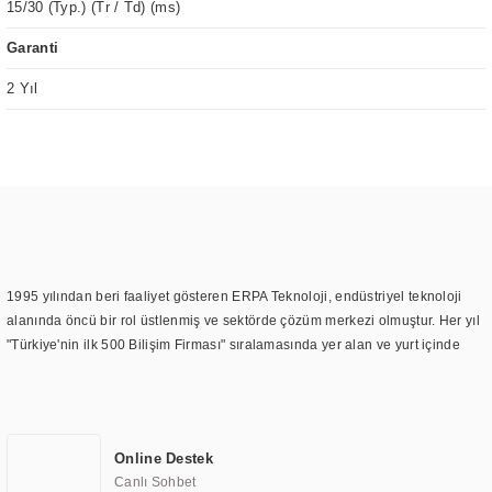
15/30 (Typ.) (Tr / Td) (ms)
Garanti
2 Yıl
1995 yılından beri faaliyet gösteren ERPA Teknoloji, endüstriyel teknoloji
alanında öncü bir rol üstlenmiş ve sektörde çözüm merkezi olmuştur. Her yıl
"Türkiye'nin ilk 500 Bilişim Firması" sıralamasında yer alan ve yurt içinde
birçok başarılı proje gerçekleştiren ERPA Teknoloji, aynı zamanda yurt
dışında da kurduğu tedarik ağı ile farklı lokasyonlarda da hizmet
sunmaktadır. Türkiye'deki ilk monitör ve printer laboratuvarını kuran ERPA
Teknoloji, görüntüleme teknolojileri konusunda edindiği bilgi birikimini
Online Destek
TOCHI markası altında kendi ürettiği ürünlerde kullanmıştır. Günümüzde
Canlı Sohbet
TOCHI; videowall, digital signage, kiosk, totem, akıllı durak ekranı, araç içi