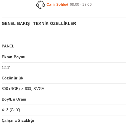
Canlı Sohbet
08:00 - 18:00
GENEL BAKIŞ
TEKNİK ÖZELLİKLER
PANEL
Ekran Boyutu
12.1"
Çözünürlük
800 (RGB) × 600, SVGA
Boy/En Oranı
4: 3 (G: Y)
Çalışma Sıcaklığı