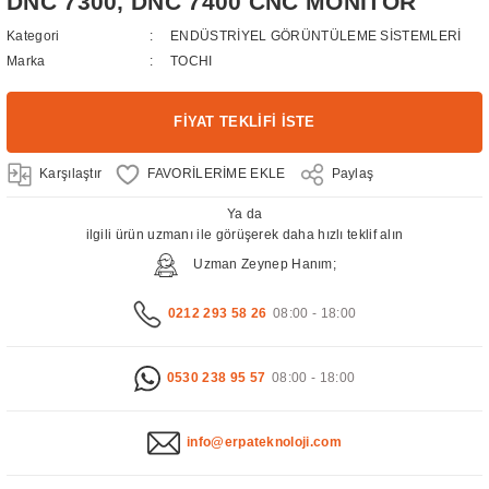
DNC 7300, DNC 7400 CNC MONİTÖR
Kategori
ENDÜSTRİYEL GÖRÜNTÜLEME SİSTEMLERİ
Marka
TOCHI
FİYAT TEKLİFİ İSTE
Karşılaştır
Paylaş
Ya da
ilgili ürün uzmanı ile görüşerek daha hızlı teklif alın
Uzman Zeynep Hanım;
0212 293 58 26
08:00 - 18:00
0530 238 95 57
08:00 - 18:00
info@erpateknoloji.com