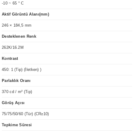
-10 ~ 65 ° C
Aktif Görüntü Alanı(mm)
246 × 184,5 mm
Desteklenen Renk
262K/16.2M
Kontrast
450: 1 (Tip) (İletken) )
Parlaklık Oranı
370 cd / m² (Tip)
Görüş Açısı
75/75/50/60 (Tür) (CR≥10)
Tepkime Süresi