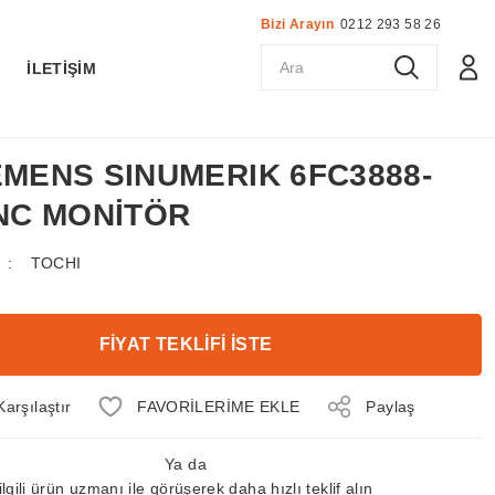
Bizi Arayın
0212 293 58 26
K
İLETİŞİM
IEMENS SINUMERIK 6FC3888-
NC MONİTÖR
TOCHI
FİYAT TEKLİFİ İSTE
Karşılaştır
Paylaş
Ya da
ilgili ürün uzmanı ile görüşerek daha hızlı teklif alın