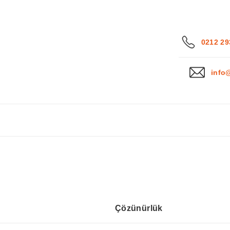
0212 29
info
Çözünürlük