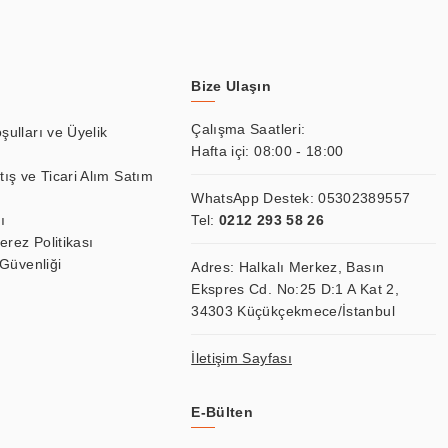
Bize Ulaşın
Çalışma Saatleri:
şulları ve Üyelik
Hafta içi: 08:00 - 18:00
tış ve Ticari Alım Satım
WhatsApp Destek:
05302389557
ı
Tel:
0212 293 58 26
Çerez Politikası
 Güvenliği
Adres: Halkalı Merkez, Basın
Ekspres Cd. No:25 D:1 A Kat 2,
34303 Küçükçekmece/İstanbul
İletişim Sayfası
E-Bülten