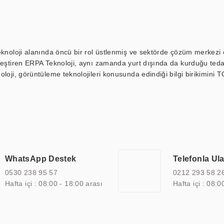
eknoloji alanında öncü bir rol üstlenmiş ve sektörde çözüm merkezi ol
kleştiren ERPA Teknoloji, aynı zamanda yurt dışında da kurduğu tedar
loji, görüntüleme teknolojileri konusunda edindiği bilgi birikimini T
ı durak ekranı, araç içi ekran, asansör ekranı, digital menüboard,
ar, kapı önü bilgi ekranları, panel PC, endüstriyel Panel PC, mini PC,
an görüntüleme sistemlerini de başarıyla projelendirme ve üretme kapa
çeşitli çözümler sunmaktadır. Bu kapsamda, akıllı bina, AVM, sinema, 
 bir sektöre özel ihtiyaçları anlamak ve karşılamak için özelleştiri
 kalite belgelerine ve sertifikalara sahip olup, etik değerlere bağlı
WhatsApp Destek
Telefonla Ul
zel çözümleri ile iş ortaklarının öne çıkmasına ve sürekli gelişimine k
0530 238 95 57
0212 293 58 2
Hafta içi : 08:00 - 18:00 arası
Hafta içi : 08:0