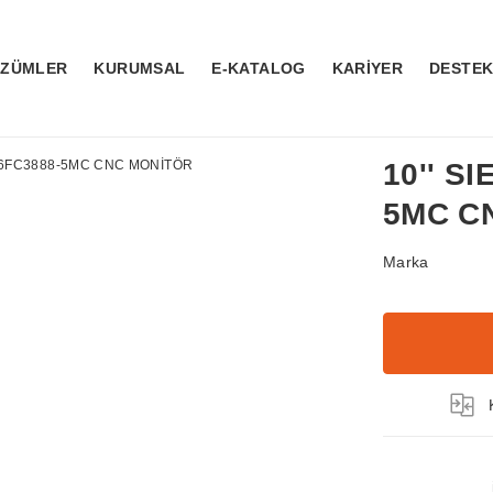
ÖZÜMLER
KURUMSAL
E-KATALOG
KARİYER
DESTE
10'' S
5MC C
Marka