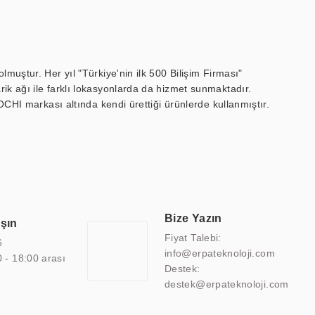
muştur. Her yıl "Türkiye'nin ilk 500 Bilişim Firması"
ik ağı ile farklı lokasyonlarda da hizmet sunmaktadır.
OCHI markası altında kendi ürettiği ürünlerde kullanmıştır.
 marin ekran, medikal ekran, savunma sanayi ekranı, ayna/TV
 endüstriyel mini PC ve akıllı bina sistemleri gibi çözümleri 4.5"
sitesine de sahiptir.
finans, eğitim, havacılık, restoran, otel, mağaza, sağlık,
lmiş çözümler geliştirmek, ERPA Teknoloji'nin uzmanlık alanları
 bir şekilde hareket etmektedir. Kaliteli ekipmanı, uzman kadroları,
Bize Yazın
aşın
atkı sağlamaktadır.
Fiyat Talebi:
6
info@erpateknoloji.com
0 - 18:00 arası
Destek:
destek@erpateknoloji.com