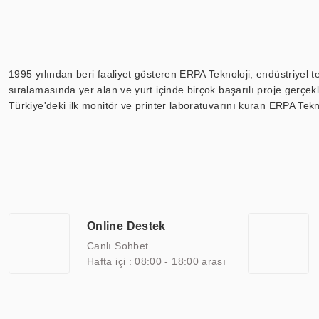
1995 yılından beri faaliyet gösteren ERPA Teknoloji, endüstriyel t
sıralamasında yer alan ve yurt içinde birçok başarılı proje gerçe
Türkiye'deki ilk monitör ve printer laboratuvarını kuran ERPA Tekno
Günümüzde TOCHI; videowall, digital signage, kiosk, totem, akıll
ekranları, CNC ekranı, toplantı odası ekranları, endüstriyel ekranl
ile 110” boyutları arasında üretebilirken, ayrıca standart dışı ol
ERPA Teknoloji, geniş bir yelpazede sektörlerle işbirliği yaparak 
savunma sanayi ve ulaşım gibi farklı sektörlerle çalışmaktadır. Her
arasında yer almaktadır. ERPA Teknoloji, uluslararası standartlarda
Online Destek
yılların getirdiği bilgi ve tecrübe ile birleştiren ERPA Teknoloji, ö
Canlı Sohbet
Hafta içi : 08:00 - 18:00 arası