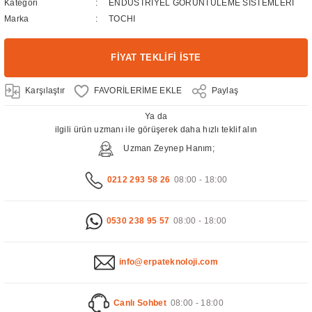
Kategori
ENDÜSTRİYEL GÖRÜNTÜLEME SİSTEMLERİ
Marka
TOCHI
FİYAT TEKLİFİ İSTE
Karşılaştır
Paylaş
Ya da
ilgili ürün uzmanı ile görüşerek daha hızlı teklif alın
Uzman Zeynep Hanım;
0212 293 58 26
08:00 - 18:00
0530 238 95 57
08:00 - 18:00
info@erpateknoloji.com
Canlı Sohbet
08:00 - 18:00