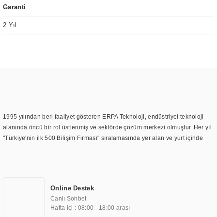
Garanti
2 Yıl
1995 yılından beri faaliyet gösteren ERPA Teknoloji, endüstriyel teknoloji
alanında öncü bir rol üstlenmiş ve sektörde çözüm merkezi olmuştur. Her yıl
"Türkiye'nin ilk 500 Bilişim Firması" sıralamasında yer alan ve yurt içinde
birçok başarılı proje gerçekleştiren ERPA Teknoloji, aynı zamanda yurt
dışında da kurduğu tedarik ağı ile farklı lokasyonlarda da hizmet
sunmaktadır. Türkiye'deki ilk monitör ve printer laboratuvarını kuran ERPA
Teknoloji, görüntüleme teknolojileri konusunda edindiği bilgi birikimini
Online Destek
TOCHI markası altında kendi ürettiği ürünlerde kullanmıştır. Günümüzde
Canlı Sohbet
TOCHI; videowall, digital signage, kiosk, totem, akıllı durak ekranı, araç içi
Hafta içi : 08:00 - 18:00 arası
ekran, asansör ekranı, digital menüboard, marin ekran, medikal ekran,