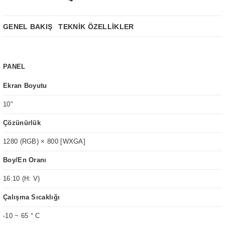
GENEL BAKIŞ
TEKNİK ÖZELLİKLER
PANEL
Ekran Boyutu
10"
Çözünürlük
1280 (RGB) × 800 [WXGA]
Boy/En Oranı
16:10 (H: V)
Çalışma Sıcaklığı
-10 ~ 65 ° C