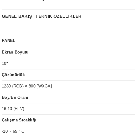
GENEL BAKIŞ
TEKNİK ÖZELLİKLER
PANEL
Ekran Boyutu
10"
Çözünürlük
1280 (RGB) × 800 [WXGA]
Boy/En Oranı
16:10 (H: V)
Çalışma Sıcaklığı
-10 ~ 65 ° C