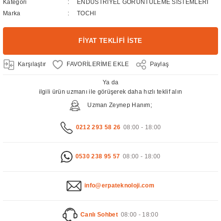
Kategori
ENDÜSTRİYEL GÖRÜNTÜLEME SİSTEMLERİ
Marka
TOCHI
FİYAT TEKLİFİ İSTE
Karşılaştır
Paylaş
Ya da
ilgili ürün uzmanı ile görüşerek daha hızlı teklif alın
Uzman Zeynep Hanım;
0212 293 58 26
08:00 - 18:00
0530 238 95 57
08:00 - 18:00
info@erpateknoloji.com
Canlı Sohbet
08:00 - 18:00