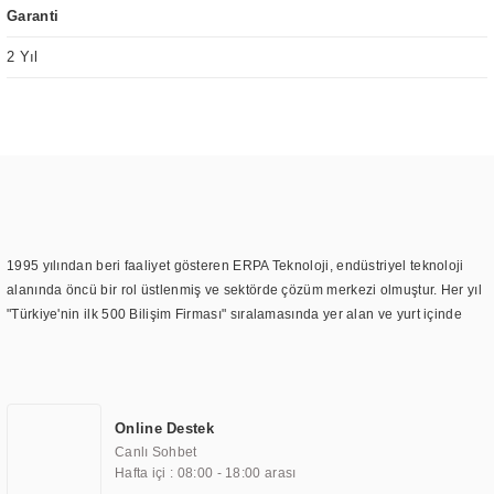
Garanti
2 Yıl
1995 yılından beri faaliyet gösteren ERPA Teknoloji, endüstriyel teknoloji
alanında öncü bir rol üstlenmiş ve sektörde çözüm merkezi olmuştur. Her yıl
"Türkiye'nin ilk 500 Bilişim Firması" sıralamasında yer alan ve yurt içinde
birçok başarılı proje gerçekleştiren ERPA Teknoloji, aynı zamanda yurt
dışında da kurduğu tedarik ağı ile farklı lokasyonlarda da hizmet
sunmaktadır. Türkiye'deki ilk monitör ve printer laboratuvarını kuran ERPA
Teknoloji, görüntüleme teknolojileri konusunda edindiği bilgi birikimini
Online Destek
TOCHI markası altında kendi ürettiği ürünlerde kullanmıştır. Günümüzde
Canlı Sohbet
TOCHI; videowall, digital signage, kiosk, totem, akıllı durak ekranı, araç içi
Hafta içi : 08:00 - 18:00 arası
ekran, asansör ekranı, digital menüboard, marin ekran, medikal ekran,