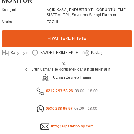
MONİTÖR
Kategori
AÇIK KASA
,
ENDÜSTRİYEL GÖRÜNTÜLEME
SİSTEMLERİ
,
Savunma Sanayi Ekranları
Marka
TOCHI
FİYAT TEKLİFİ İSTE
Karşılaştır
Paylaş
Ya da
ilgili ürün uzmanı ile görüşerek daha hızlı teklif alın
Uzman Zeynep Hanım;
0212 293 58 26
08:00 - 18:00
0530 238 95 57
08:00 - 18:00
info@erpateknoloji.com