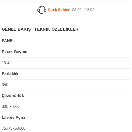
Canlı Sohbet
08:00 - 18:00
GENEL BAKIŞ
TEKNİK ÖZELLİKLER
PANEL
Ekran Boyutu
10.4’’
Parlaklık
350
Çözünürlük
800 × 600
İzleme Açısı
75x75x50x60