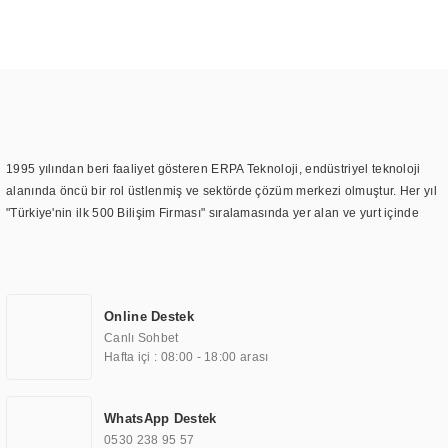
1995 yılından beri faaliyet gösteren ERPA Teknoloji, endüstriyel teknoloji
alanında öncü bir rol üstlenmiş ve sektörde çözüm merkezi olmuştur. Her yıl
"Türkiye'nin ilk 500 Bilişim Firması" sıralamasında yer alan ve yurt içinde
birçok başarılı proje gerçekleştiren ERPA Teknoloji, aynı zamanda yurt
dışında da kurduğu tedarik ağı ile farklı lokasyonlarda da hizmet
sunmaktadır. Türkiye'deki ilk monitör ve printer laboratuvarını kuran ERPA
Teknoloji, görüntüleme teknolojileri konusunda edindiği bilgi birikimini
Online Destek
TOCHI markası altında kendi ürettiği ürünlerde kullanmıştır. Günümüzde
Canlı Sohbet
TOCHI; videowall, digital signage, kiosk, totem, akıllı durak ekranı, araç içi
Hafta içi : 08:00 - 18:00 arası
ekran, asansör ekranı, digital menüboard, marin ekran, medikal ekran,
savunma sanayi ekranı, ayna/TV ekranları, CNC ekranı, toplantı odası
ekranları, endüstriyel ekranlar, kapı önü bilgi ekranları, panel PC,
WhatsApp Destek
endüstriyel Panel PC, mini PC, endüstriyel mini PC ve akıllı bina sistemleri
0530 238 95 57