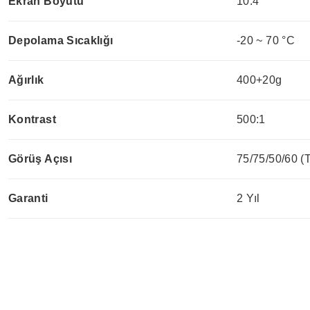
Ekran Boyutu
10.4"
Depolama Sıcaklığı
-20 ~ 70 °C
Ağırlık
400+20g
Kontrast
500:1
Görüş Açısı
75/75/50/60 (
Garanti
2 Yıl