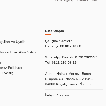
destek@erpateknoloji.com
Bize Ulaşın
Çalışma Saatleri:
şulları ve Üyelik
Hafta içi: 08:00 - 18:00
tış ve Ticari Alım Satım
WhatsApp Destek:
05302389557
ı
Tel:
0212 293 58 26
Çerez Politikası
 Güvenliği
Adres: Halkalı Merkez, Basın
Ekspres Cd. No:25 D:1 A Kat 2,
34303 Küçükçekmece/İstanbul
İletişim Sayfası