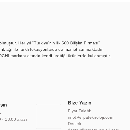
muştur. Her yıl "Türkiye'nin ilk 500 Bilişim Firması"
ik ağı ile farklı lokasyonlarda da hizmet sunmaktadır.
OCHI markası altında kendi ürettiği ürünlerde kullanmıştır.
 marin ekran, medikal ekran, savunma sanayi ekranı, ayna/TV
 endüstriyel mini PC ve akıllı bina sistemleri gibi çözümleri 4.5"
sitesine de sahiptir.
finans, eğitim, havacılık, restoran, otel, mağaza, sağlık,
lmiş çözümler geliştirmek, ERPA Teknoloji'nin uzmanlık alanları
 bir şekilde hareket etmektedir. Kaliteli ekipmanı, uzman kadroları,
Bize Yazın
aşın
atkı sağlamaktadır.
Fiyat Talebi:
6
info@erpateknoloji.com
0 - 18:00 arası
Destek: