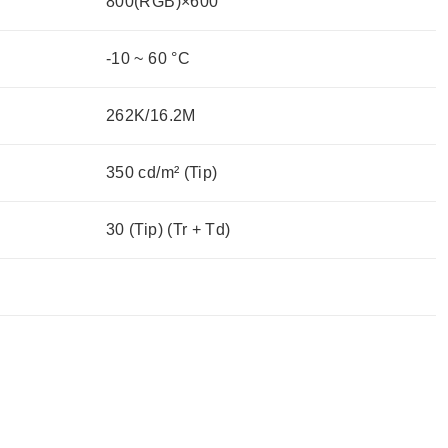
800(RGB)×600
-10 ~ 60 °C
262K/16.2M
350 cd/m² (Tip)
30 (Tip) (Tr + Td)