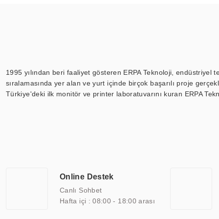
1995 yılından beri faaliyet gösteren ERPA Teknoloji, endüstriyel t
sıralamasında yer alan ve yurt içinde birçok başarılı proje gerçe
Türkiye'deki ilk monitör ve printer laboratuvarını kuran ERPA Tekno
Günümüzde TOCHI; videowall, digital signage, kiosk, totem, akıll
ekranları, CNC ekranı, toplantı odası ekranları, endüstriyel ekranl
ile 110” boyutları arasında üretebilirken, ayrıca standart dışı ol
ERPA Teknoloji, geniş bir yelpazede sektörlerle işbirliği yaparak 
savunma sanayi ve ulaşım gibi farklı sektörlerle çalışmaktadır. Her
arasında yer almaktadır. ERPA Teknoloji, uluslararası standartlarda
Online Destek
yılların getirdiği bilgi ve tecrübe ile birleştiren ERPA Teknoloji, ö
Canlı Sohbet
Hafta içi : 08:00 - 18:00 arası