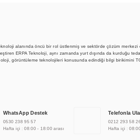
eknoloji alanında öncü bir rol üstlenmiş ve sektörde çözüm merkezi ol
kleştiren ERPA Teknoloji, aynı zamanda yurt dışında da kurduğu tedar
loji, görüntüleme teknolojileri konusunda edindiği bilgi birikimini T
ı durak ekranı, araç içi ekran, asansör ekranı, digital menüboard,
ar, kapı önü bilgi ekranları, panel PC, endüstriyel Panel PC, mini PC,
an görüntüleme sistemlerini de başarıyla projelendirme ve üretme kapa
çeşitli çözümler sunmaktadır. Bu kapsamda, akıllı bina, AVM, sinema, 
 bir sektöre özel ihtiyaçları anlamak ve karşılamak için özelleştiri
 kalite belgelerine ve sertifikalara sahip olup, etik değerlere bağlı
WhatsApp Destek
Telefonla Ul
zel çözümleri ile iş ortaklarının öne çıkmasına ve sürekli gelişimine k
0530 238 95 57
0212 293 58 2
Hafta içi : 08:00 - 18:00 arası
Hafta içi : 08:0