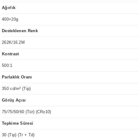
Ağırlık
400+20g
Desteklenen Renk
262K/16.2M
Kontrast
500:1
Parlaklık Oranı
350 cd/m² (Tip)
Görüş Açısı
75/75/50/60 (Tür) (CR≥10)
Tepkime Süresi
30 (Tip) (Tr + Td)