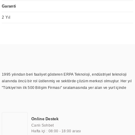
Garanti
2 Yıl
1995 yılından beri faaliyet gösteren ERPA Teknoloji, endüstriyel teknoloji
alanında öncü bir rol üstlenmiş ve sektörde çözüm merkezi olmuştur. Her yıl
"Türkiye'nin ilk 500 Bilişim Firması" sıralamasında yer alan ve yurt içinde
birçok başarılı proje gerçekleştiren ERPA Teknoloji, aynı zamanda yurt
dışında da kurduğu tedarik ağı ile farklı lokasyonlarda da hizmet
sunmaktadır. Türkiye'deki ilk monitör ve printer laboratuvarını kuran ERPA
Teknoloji, görüntüleme teknolojileri konusunda edindiği bilgi birikimini
Online Destek
TOCHI markası altında kendi ürettiği ürünlerde kullanmıştır. Günümüzde
Canlı Sohbet
TOCHI; videowall, digital signage, kiosk, totem, akıllı durak ekranı, araç içi
Hafta içi : 08:00 - 18:00 arası
ekran, asansör ekranı, digital menüboard, marin ekran, medikal ekran,