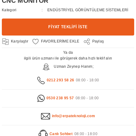
CNC MONİTÖR
Kategori
ENDÜSTRİYEL GÖRÜNTÜLEME SİSTEMLERİ
FİYAT TEKLİFİ İSTE
Karşılaştır
Paylaş
Ya da
ilgili ürün uzmanı ile görüşerek daha hızlı teklif alın
Uzman Zeynep Hanım;
0212 293 58 26
08:00 - 18:00
0530 238 95 57
08:00 - 18:00
info@erpateknoloji.com
Canlı Sohbet
08:00 - 18:00