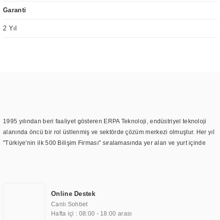
Garanti
2 Yıl
1995 yılından beri faaliyet gösteren ERPA Teknoloji, endüstriyel teknoloji
alanında öncü bir rol üstlenmiş ve sektörde çözüm merkezi olmuştur. Her yıl
"Türkiye'nin ilk 500 Bilişim Firması" sıralamasında yer alan ve yurt içinde
birçok başarılı proje gerçekleştiren ERPA Teknoloji, aynı zamanda yurt
dışında da kurduğu tedarik ağı ile farklı lokasyonlarda da hizmet
sunmaktadır. Türkiye'deki ilk monitör ve printer laboratuvarını kuran ERPA
Teknoloji, görüntüleme teknolojileri konusunda edindiği bilgi birikimini
Online Destek
TOCHI markası altında kendi ürettiği ürünlerde kullanmıştır. Günümüzde
Canlı Sohbet
TOCHI; videowall, digital signage, kiosk, totem, akıllı durak ekranı, araç içi
Hafta içi : 08:00 - 18:00 arası
ekran, asansör ekranı, digital menüboard, marin ekran, medikal ekran,