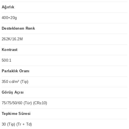
Ağırlık
400+20g
Desteklenen Renk
262K/16.2M
Kontrast
500:1
Parlaklık Oranı
350 cd/m² (Tip)
Görüş Açısı
75/75/50/60 (Tür) (CR≥10)
Tepkime Süresi
30 (Tip) (Tr + Td)