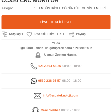
CC320 CNC MONİTÖR
Kategori
ENDÜSTRİYEL GÖRÜNTÜLEME SİSTEMLERİ
FİYAT TEKLİFİ İSTE
Karşılaştır
Paylaş
Ya da
ilgili ürün uzmanı ile görüşerek daha hızlı teklif alın
Uzman Zeynep Hanım;
0212 293 58 26
08:00 - 18:00
0530 238 95 57
08:00 - 18:00
info@erpateknoloji.com
Canlı Sohbet
08:00 - 18:00