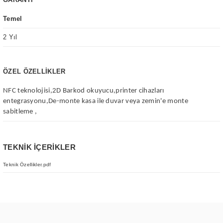
Temel
2 Yıl
ÖZEL ÖZELLİKLER
NFC teknolojisi,2D Barkod okuyucu,printer cihazları 
entegrasyonu,De-monte kasa ile duvar veya zemin'e monte 
sabitleme ,
TEKNİK İÇERİKLER
Teknik Özellikler.pdf