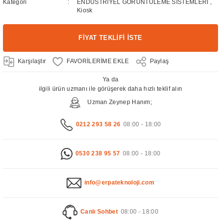
Kategori
ENDÜSTRİYEL GÖRÜNTÜLEME SİSTEMLERİ
,
Kiosk
FİYAT TEKLİFİ İSTE
Karşılaştır
Paylaş
Ya da
ilgili ürün uzmanı ile görüşerek daha hızlı teklif alın
Uzman Zeynep Hanım;
0212 293 58 26
08:00 - 18:00
0530 238 95 57
08:00 - 18:00
info@erpateknoloji.com
Canlı Sohbet
08:00 - 18:00