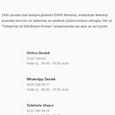
1995 yılından beri faaliyet gösteren ERPA Teknoloji, endüstriyel teknoloji
alanında öncü bir rol üstlenmiş ve sektörde çözüm merkezi olmuştur. Her yıl
"Türkiye'nin ilk 500 Bilişim Firması" sıralamasında yer alan ve yurt içinde
birçok başarılı proje gerçekleştiren ERPA Teknoloji, aynı zamanda yurt
dışında da kurduğu tedarik ağı ile farklı lokasyonlarda da hizmet
sunmaktadır. Türkiye'deki ilk monitör ve printer laboratuvarını kuran ERPA
Teknoloji, görüntüleme teknolojileri konusunda edindiği bilgi birikimini
Online Destek
TOCHI markası altında kendi ürettiği ürünlerde kullanmıştır. Günümüzde
Canlı Sohbet
TOCHI; videowall, digital signage, kiosk, totem, akıllı durak ekranı, araç içi
Hafta içi : 08:00 - 18:00 arası
ekran, asansör ekranı, digital menüboard, marin ekran, medikal ekran,
savunma sanayi ekranı, ayna/TV ekranları, CNC ekranı, toplantı odası
ekranları, endüstriyel ekranlar, kapı önü bilgi ekranları, panel PC,
WhatsApp Destek
endüstriyel Panel PC, mini PC, endüstriyel mini PC ve akıllı bina sistemleri
0530 238 95 57
gibi çözümleri 4.5" ile 110” boyutları arasında üretebilirken, ayrıca standart
Hafta içi : 08:00 - 18:00 arası
dışı olan görüntüleme sistemlerini de başarıyla projelendirme ve üretme
kapasitesine de sahiptir.
Telefonla Ulaşın
0212 293 58 26
ERPA Teknoloji, geniş bir yelpazede sektörlerle işbirliği yaparak çeşitli