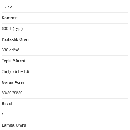
16.7M
Kontrast
600:1 (Typ.)
Parlaklık Oranı
330 cd/m²
Tepki Süresi
25(Typ.)(Tr+Td)
Görüş Açısı
80/80/80/80
Bezel
/
Lamba Ömrü