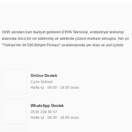
1995 yılından beri faaliyet gösteren ERPA Teknoloji, endüstriyel teknoloji
alanında öncü bir rol üstlenmiş ve sektörde çözüm merkezi olmuştur. Her yıl
"Türkiye'nin ilk 500 Bilişim Firması" sıralamasında yer alan ve yurt içinde
birçok başarılı proje gerçekleştiren ERPA Teknoloji, aynı zamanda yurt
dışında da kurduğu tedarik ağı ile farklı lokasyonlarda da hizmet
sunmaktadır. Türkiye'deki ilk monitör ve printer laboratuvarını kuran ERPA
Teknoloji, görüntüleme teknolojileri konusunda edindiği bilgi birikimini
Online Destek
TOCHI markası altında kendi ürettiği ürünlerde kullanmıştır. Günümüzde
Canlı Sohbet
TOCHI; videowall, digital signage, kiosk, totem, akıllı durak ekranı, araç içi
Hafta içi : 08:00 - 18:00 arası
ekran, asansör ekranı, digital menüboard, marin ekran, medikal ekran,
savunma sanayi ekranı, ayna/TV ekranları, CNC ekranı, toplantı odası
ekranları, endüstriyel ekranlar, kapı önü bilgi ekranları, panel PC,
WhatsApp Destek
endüstriyel Panel PC, mini PC, endüstriyel mini PC ve akıllı bina sistemleri
0530 238 95 57
gibi çözümleri 4.5" ile 110” boyutları arasında üretebilirken, ayrıca standart
Hafta içi : 08:00 - 18:00 arası
dışı olan görüntüleme sistemlerini de başarıyla projelendirme ve üretme
kapasitesine de sahiptir.