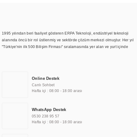
1995 yılından beri faaliyet gösteren ERPA Teknoloji, endüstriyel teknoloji
alanında öncü bir rol üstlenmiş ve sektörde çözüm merkezi olmuştur. Her yıl
"Türkiye'nin ilk 500 Bilişim Firması" sıralamasında yer alan ve yurt içinde
birçok başarılı proje gerçekleştiren ERPA Teknoloji, aynı zamanda yurt
dışında da kurduğu tedarik ağı ile farklı lokasyonlarda da hizmet
sunmaktadır. Türkiye'deki ilk monitör ve printer laboratuvarını kuran ERPA
Teknoloji, görüntüleme teknolojileri konusunda edindiği bilgi birikimini
Online Destek
TOCHI markası altında kendi ürettiği ürünlerde kullanmıştır. Günümüzde
Canlı Sohbet
TOCHI; videowall, digital signage, kiosk, totem, akıllı durak ekranı, araç içi
Hafta içi : 08:00 - 18:00 arası
ekran, asansör ekranı, digital menüboard, marin ekran, medikal ekran,
savunma sanayi ekranı, ayna/TV ekranları, CNC ekranı, toplantı odası
ekranları, endüstriyel ekranlar, kapı önü bilgi ekranları, panel PC,
WhatsApp Destek
endüstriyel Panel PC, mini PC, endüstriyel mini PC ve akıllı bina sistemleri
0530 238 95 57
gibi çözümleri 4.5" ile 110” boyutları arasında üretebilirken, ayrıca standart
Hafta içi : 08:00 - 18:00 arası
dışı olan görüntüleme sistemlerini de başarıyla projelendirme ve üretme
kapasitesine de sahiptir.