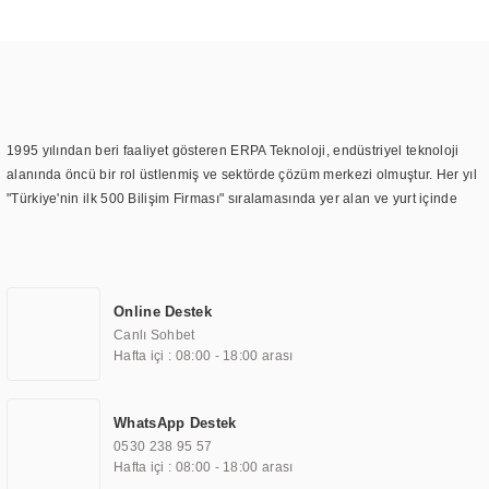
1995 yılından beri faaliyet gösteren ERPA Teknoloji, endüstriyel teknoloji
alanında öncü bir rol üstlenmiş ve sektörde çözüm merkezi olmuştur. Her yıl
"Türkiye'nin ilk 500 Bilişim Firması" sıralamasında yer alan ve yurt içinde
birçok başarılı proje gerçekleştiren ERPA Teknoloji, aynı zamanda yurt
dışında da kurduğu tedarik ağı ile farklı lokasyonlarda da hizmet
sunmaktadır. Türkiye'deki ilk monitör ve printer laboratuvarını kuran ERPA
Teknoloji, görüntüleme teknolojileri konusunda edindiği bilgi birikimini
Online Destek
TOCHI markası altında kendi ürettiği ürünlerde kullanmıştır. Günümüzde
Canlı Sohbet
TOCHI; videowall, digital signage, kiosk, totem, akıllı durak ekranı, araç içi
Hafta içi : 08:00 - 18:00 arası
ekran, asansör ekranı, digital menüboard, marin ekran, medikal ekran,
savunma sanayi ekranı, ayna/TV ekranları, CNC ekranı, toplantı odası
ekranları, endüstriyel ekranlar, kapı önü bilgi ekranları, panel PC,
WhatsApp Destek
endüstriyel Panel PC, mini PC, endüstriyel mini PC ve akıllı bina sistemleri
0530 238 95 57
gibi çözümleri 4.5" ile 110” boyutları arasında üretebilirken, ayrıca standart
Hafta içi : 08:00 - 18:00 arası
dışı olan görüntüleme sistemlerini de başarıyla projelendirme ve üretme