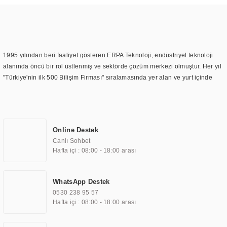
1995 yılından beri faaliyet gösteren ERPA Teknoloji, endüstriyel teknoloji
alanında öncü bir rol üstlenmiş ve sektörde çözüm merkezi olmuştur. Her yıl
"Türkiye'nin ilk 500 Bilişim Firması" sıralamasında yer alan ve yurt içinde
birçok başarılı proje gerçekleştiren ERPA Teknoloji, aynı zamanda yurt
dışında da kurduğu tedarik ağı ile farklı lokasyonlarda da hizmet
sunmaktadır. Türkiye'deki ilk monitör ve printer laboratuvarını kuran ERPA
Teknoloji, görüntüleme teknolojileri konusunda edindiği bilgi birikimini
Online Destek
TOCHI markası altında kendi ürettiği ürünlerde kullanmıştır. Günümüzde
Canlı Sohbet
TOCHI; videowall, digital signage, kiosk, totem, akıllı durak ekranı, araç içi
Hafta içi : 08:00 - 18:00 arası
ekran, asansör ekranı, digital menüboard, marin ekran, medikal ekran,
savunma sanayi ekranı, ayna/TV ekranları, CNC ekranı, toplantı odası
ekranları, endüstriyel ekranlar, kapı önü bilgi ekranları, panel PC,
WhatsApp Destek
endüstriyel Panel PC, mini PC, endüstriyel mini PC ve akıllı bina sistemleri
0530 238 95 57
gibi çözümleri 4.5" ile 110” boyutları arasında üretebilirken, ayrıca standart
Hafta içi : 08:00 - 18:00 arası
dışı olan görüntüleme sistemlerini de başarıyla projelendirme ve üretme
kapasitesine de sahiptir.