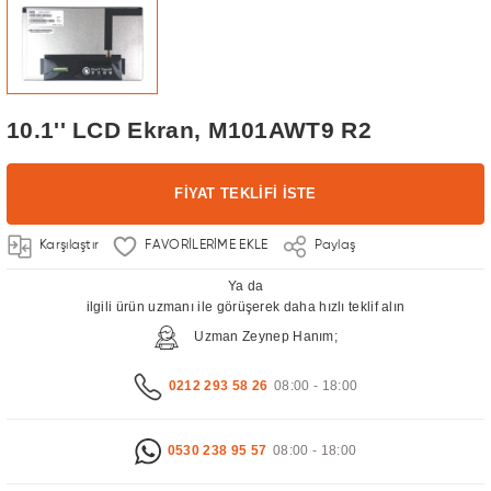
 Sektörü
kranları
üntüleme Sistemleri
10.1'' LCD Ekran, M101AWT9 R2
i
n Çözümleri Turizm ve Otelcilik Sektörü
FİYAT TEKLİFİ İSTE
splay Systems
Karşılaştır
Paylaş
a Ekran
Ya da
ilgili ürün uzmanı ile görüşerek daha hızlı teklif alın
 Ekranları
Uzman Zeynep Hanım;
kranları
0212 293 58 26
08:00 - 18:00
0530 238 95 57
08:00 - 18:00