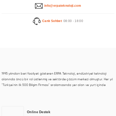
info@erpateknoloji.com
l Ekran
Canlı Sohbet
08:00 - 18:00
nage
1995 yılından beri faaliyet gösteren ERPA Teknoloji, endüstriyel teknoloji
alanında öncü bir rol üstlenmiş ve sektörde çözüm merkezi olmuştur. Her yıl
"Türkiye'nin ilk 500 Bilişim Firması" sıralamasında yer alan ve yurt içinde
birçok başarılı proje gerçekleştiren ERPA Teknoloji, aynı zamanda yurt
dışında da kurduğu tedarik ağı ile farklı lokasyonlarda da hizmet
sunmaktadır. Türkiye'deki ilk monitör ve printer laboratuvarını kuran ERPA
Teknoloji, görüntüleme teknolojileri konusunda edindiği bilgi birikimini TOCHI
Online Destek
markası altında kendi ürettiği ürünlerde kullanmıştır. Günümüzde TOCHI;