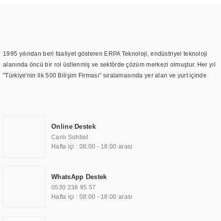
1995 yılından beri faaliyet gösteren ERPA Teknoloji, endüstriyel teknoloji
alanında öncü bir rol üstlenmiş ve sektörde çözüm merkezi olmuştur. Her yıl
"Türkiye'nin ilk 500 Bilişim Firması" sıralamasında yer alan ve yurt içinde
birçok başarılı proje gerçekleştiren ERPA Teknoloji, aynı zamanda yurt
dışında da kurduğu tedarik ağı ile farklı lokasyonlarda da hizmet
sunmaktadır. Türkiye'deki ilk monitör ve printer laboratuvarını kuran ERPA
Teknoloji, görüntüleme teknolojileri konusunda edindiği bilgi birikimini
Online Destek
TOCHI markası altında kendi ürettiği ürünlerde kullanmıştır. Günümüzde
Canlı Sohbet
TOCHI; videowall, digital signage, kiosk, totem, akıllı durak ekranı, araç içi
Hafta içi : 08:00 - 18:00 arası
ekran, asansör ekranı, digital menüboard, marin ekran, medikal ekran,
savunma sanayi ekranı, ayna/TV ekranları, CNC ekranı, toplantı odası
ekranları, endüstriyel ekranlar, kapı önü bilgi ekranları, panel PC,
WhatsApp Destek
endüstriyel Panel PC, mini PC, endüstriyel mini PC ve akıllı bina sistemleri
0530 238 95 57
gibi çözümleri 4.5" ile 110” boyutları arasında üretebilirken, ayrıca standart
Hafta içi : 08:00 - 18:00 arası
dışı olan görüntüleme sistemlerini de başarıyla projelendirme ve üretme
kapasitesine de sahiptir.