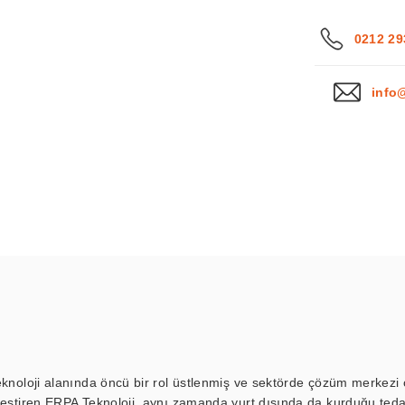
0212 29
info
eknoloji alanında öncü bir rol üstlenmiş ve sektörde çözüm merkezi ol
kleştiren ERPA Teknoloji, aynı zamanda yurt dışında da kurduğu tedar