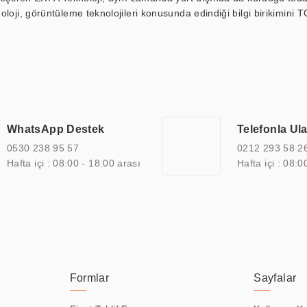
loji, görüntüleme teknolojileri konusunda edindiği bilgi birikimini T
ı durak ekranı, araç içi ekran, asansör ekranı, digital menüboard,
ar, kapı önü bilgi ekranları, panel PC, endüstriyel Panel PC, mini PC,
an görüntüleme sistemlerini de başarıyla projelendirme ve üretme kapa
çeşitli çözümler sunmaktadır. Bu kapsamda, akıllı bina, AVM, sinema, 
 bir sektöre özel ihtiyaçları anlamak ve karşılamak için özelleştiri
 kalite belgelerine ve sertifikalara sahip olup, etik değerlere bağlı
WhatsApp Destek
Telefonla Ul
zel çözümleri ile iş ortaklarının öne çıkmasına ve sürekli gelişimine k
0530 238 95 57
0212 293 58 2
Hafta içi : 08:00 - 18:00 arası
Hafta içi : 08:0
Formlar
Sayfalar