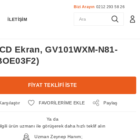
Bizi Arayın
0212 293 58 26
K
İLETİŞİM
 LCD Ekran, GV101WXM-N81-
BOE03F2)
FİYAT TEKLİFİ İSTE
Karşılaştır
Paylaş
Ya da
ilgili ürün uzmanı ile görüşerek daha hızlı teklif alın
Uzman Zeynep Hanım;