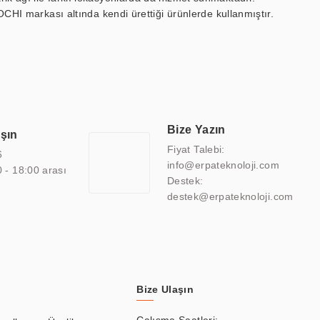
OCHI markası altında kendi ürettiği ürünlerde kullanmıştır.
 marin ekran, medikal ekran, savunma sanayi ekranı, ayna/TV
 endüstriyel mini PC ve akıllı bina sistemleri gibi çözümleri 4.5"
sitesine de sahiptir.
finans, eğitim, havacılık, restoran, otel, mağaza, sağlık,
lmiş çözümler geliştirmek, ERPA Teknoloji'nin uzmanlık alanları
 bir şekilde hareket etmektedir. Kaliteli ekipmanı, uzman kadroları,
Bize Yazın
aşın
atkı sağlamaktadır.
Fiyat Talebi:
6
info@erpateknoloji.com
0 - 18:00 arası
Destek:
destek@erpateknoloji.com
Bize Ulaşın