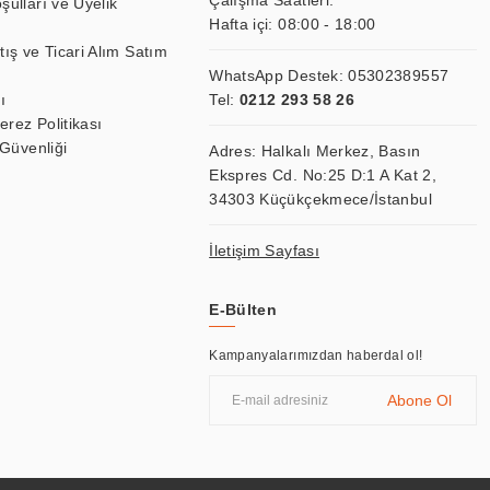
Çalışma Saatleri:
şulları ve Üyelik
Hafta içi: 08:00 - 18:00
tış ve Ticari Alım Satım
WhatsApp Destek:
05302389557
ı
Tel:
0212 293 58 26
Çerez Politikası
 Güvenliği
Adres: Halkalı Merkez, Basın
Ekspres Cd. No:25 D:1 A Kat 2,
34303 Küçükçekmece/İstanbul
İletişim Sayfası
E-Bülten
Kampanyalarımızdan haberdal ol!
Abone Ol