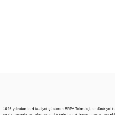
1995 yılından beri faaliyet gösteren ERPA Teknoloji, endüstriyel t
sıralamasında yer alan ve yurt içinde birçok başarılı proje gerçe