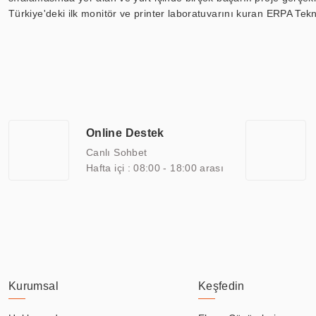
Türkiye'deki ilk monitör ve printer laboratuvarını kuran ERPA Tekno
Günümüzde TOCHI; videowall, digital signage, kiosk, totem, akıll
ekranları, CNC ekranı, toplantı odası ekranları, endüstriyel ekranl
ile 110” boyutları arasında üretebilirken, ayrıca standart dışı ol
ERPA Teknoloji, geniş bir yelpazede sektörlerle işbirliği yaparak 
savunma sanayi ve ulaşım gibi farklı sektörlerle çalışmaktadır. Her
arasında yer almaktadır. ERPA Teknoloji, uluslararası standartlarda
Online Destek
yılların getirdiği bilgi ve tecrübe ile birleştiren ERPA Teknoloji, ö
Canlı Sohbet
Hafta içi : 08:00 - 18:00 arası
Kurumsal
Keşfedin