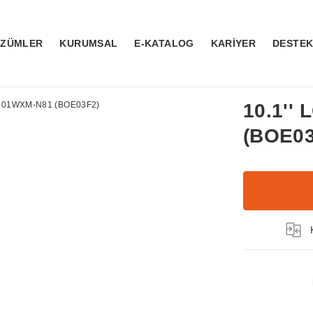
ÖZÜMLER
KURUMSAL
E-KATALOG
KARİYER
DESTE
10.1''
(BOE03