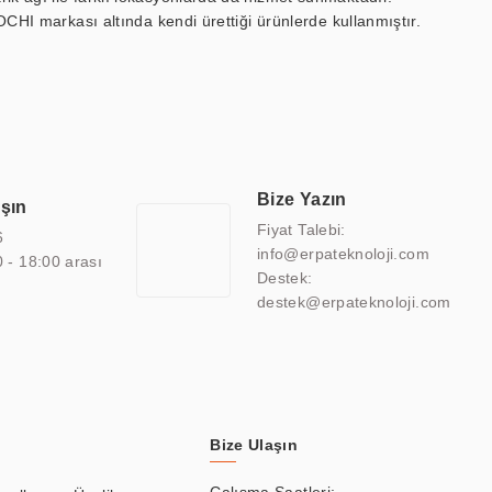
OCHI markası altında kendi ürettiği ürünlerde kullanmıştır.
 marin ekran, medikal ekran, savunma sanayi ekranı, ayna/TV
 endüstriyel mini PC ve akıllı bina sistemleri gibi çözümleri 4.5"
sitesine de sahiptir.
finans, eğitim, havacılık, restoran, otel, mağaza, sağlık,
lmiş çözümler geliştirmek, ERPA Teknoloji'nin uzmanlık alanları
 bir şekilde hareket etmektedir. Kaliteli ekipmanı, uzman kadroları,
Bize Yazın
aşın
atkı sağlamaktadır.
Fiyat Talebi:
6
info@erpateknoloji.com
0 - 18:00 arası
Destek:
destek@erpateknoloji.com
Bize Ulaşın