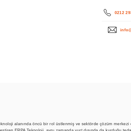
0212 29
info
eknoloji alanında öncü bir rol üstlenmiş ve sektörde çözüm merkezi ol
kleştiren ERPA Teknoloji, aynı zamanda yurt dışında da kurduğu tedar