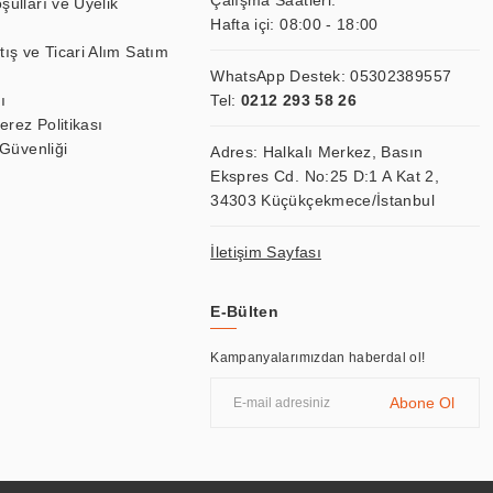
Çalışma Saatleri:
şulları ve Üyelik
Hafta içi: 08:00 - 18:00
tış ve Ticari Alım Satım
WhatsApp Destek:
05302389557
ı
Tel:
0212 293 58 26
Çerez Politikası
 Güvenliği
Adres: Halkalı Merkez, Basın
Ekspres Cd. No:25 D:1 A Kat 2,
34303 Küçükçekmece/İstanbul
İletişim Sayfası
E-Bülten
Kampanyalarımızdan haberdal ol!
Abone Ol