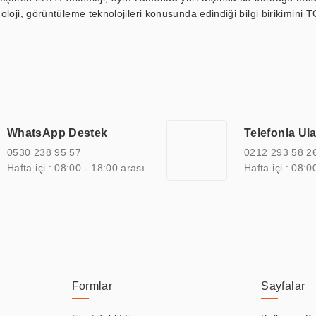
loji, görüntüleme teknolojileri konusunda edindiği bilgi birikimini T
ı durak ekranı, araç içi ekran, asansör ekranı, digital menüboard,
ar, kapı önü bilgi ekranları, panel PC, endüstriyel Panel PC, mini PC,
an görüntüleme sistemlerini de başarıyla projelendirme ve üretme kapa
çeşitli çözümler sunmaktadır. Bu kapsamda, akıllı bina, AVM, sinema, 
 bir sektöre özel ihtiyaçları anlamak ve karşılamak için özelleştiri
 kalite belgelerine ve sertifikalara sahip olup, etik değerlere bağlı
WhatsApp Destek
Telefonla Ul
zel çözümleri ile iş ortaklarının öne çıkmasına ve sürekli gelişimine k
0530 238 95 57
0212 293 58 2
Hafta içi : 08:00 - 18:00 arası
Hafta içi : 08:0
Formlar
Sayfalar