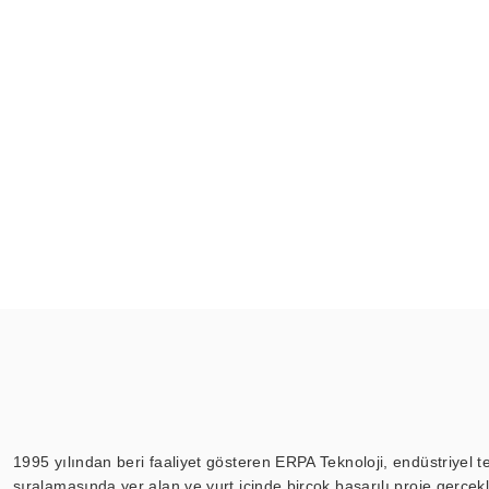
1995 yılından beri faaliyet gösteren ERPA Teknoloji, endüstriyel t
sıralamasında yer alan ve yurt içinde birçok başarılı proje gerçe