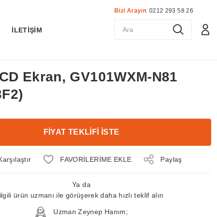
Bizi Arayın
0212 293 58 26
K
İLETİŞİM
 LCD Ekran, GV101WXM-N81
F2)
FİYAT TEKLİFİ İSTE
Karşılaştır
Paylaş
Ya da
ilgili ürün uzmanı ile görüşerek daha hızlı teklif alın
Uzman Zeynep Hanım;