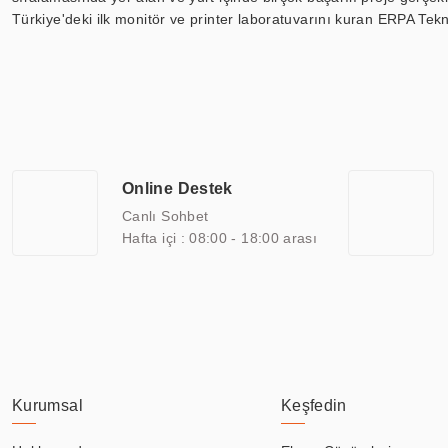
Türkiye'deki ilk monitör ve printer laboratuvarını kuran ERPA Tekno
Günümüzde TOCHI; videowall, digital signage, kiosk, totem, akıll
ekranları, CNC ekranı, toplantı odası ekranları, endüstriyel ekranl
ile 110” boyutları arasında üretebilirken, ayrıca standart dışı ol
ERPA Teknoloji, geniş bir yelpazede sektörlerle işbirliği yaparak 
savunma sanayi ve ulaşım gibi farklı sektörlerle çalışmaktadır. Her
arasında yer almaktadır. ERPA Teknoloji, uluslararası standartlarda
Online Destek
yılların getirdiği bilgi ve tecrübe ile birleştiren ERPA Teknoloji, ö
Canlı Sohbet
Hafta içi : 08:00 - 18:00 arası
Kurumsal
Keşfedin