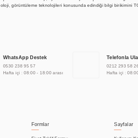
loji, görüntüleme teknolojileri konusunda edindiği bilgi birikimini T
ı durak ekranı, araç içi ekran, asansör ekranı, digital menüboard,
ar, kapı önü bilgi ekranları, panel PC, endüstriyel Panel PC, mini PC,
an görüntüleme sistemlerini de başarıyla projelendirme ve üretme kapa
çeşitli çözümler sunmaktadır. Bu kapsamda, akıllı bina, AVM, sinema, 
 bir sektöre özel ihtiyaçları anlamak ve karşılamak için özelleştiri
 kalite belgelerine ve sertifikalara sahip olup, etik değerlere bağlı
WhatsApp Destek
Telefonla Ul
zel çözümleri ile iş ortaklarının öne çıkmasına ve sürekli gelişimine k
0530 238 95 57
0212 293 58 2
Hafta içi : 08:00 - 18:00 arası
Hafta içi : 08:0
Formlar
Sayfalar