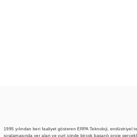
1995 yılından beri faaliyet gösteren ERPA Teknoloji, endüstriyel t
sıralamasında yer alan ve yurt içinde birçok başarılı proje gerçe