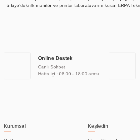
Türkiye'deki ilk monitör ve printer laboratuvarını kuran ERPA Tekno
Günümüzde TOCHI; videowall, digital signage, kiosk, totem, akıll
ekranları, CNC ekranı, toplantı odası ekranları, endüstriyel ekranl
ile 110” boyutları arasında üretebilirken, ayrıca standart dışı ol
ERPA Teknoloji, geniş bir yelpazede sektörlerle işbirliği yaparak 
savunma sanayi ve ulaşım gibi farklı sektörlerle çalışmaktadır. Her
arasında yer almaktadır. ERPA Teknoloji, uluslararası standartlarda
Online Destek
yılların getirdiği bilgi ve tecrübe ile birleştiren ERPA Teknoloji, ö
Canlı Sohbet
Hafta içi : 08:00 - 18:00 arası
Kurumsal
Keşfedin