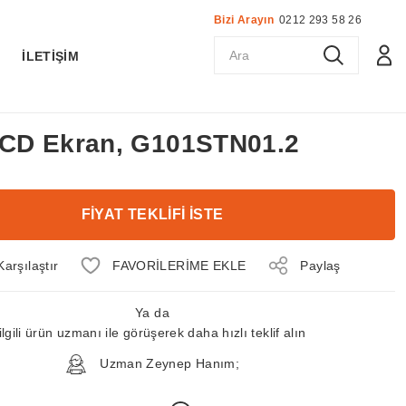
Bizi Arayın
0212 293 58 26
K
İLETİŞİM
 LCD Ekran, G101STN01.2
FİYAT TEKLİFİ İSTE
Karşılaştır
Paylaş
Ya da
ilgili ürün uzmanı ile görüşerek daha hızlı teklif alın
Uzman Zeynep Hanım;