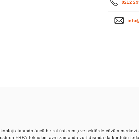
0212 29
info
eknoloji alanında öncü bir rol üstlenmiş ve sektörde çözüm merkezi ol
kleştiren ERPA Teknoloji, aynı zamanda yurt dışında da kurduğu tedar