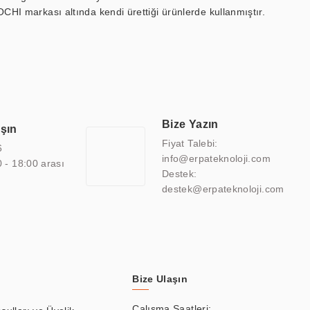
OCHI markası altında kendi ürettiği ürünlerde kullanmıştır.
 marin ekran, medikal ekran, savunma sanayi ekranı, ayna/TV
 endüstriyel mini PC ve akıllı bina sistemleri gibi çözümleri 4.5"
sitesine de sahiptir.
finans, eğitim, havacılık, restoran, otel, mağaza, sağlık,
lmiş çözümler geliştirmek, ERPA Teknoloji'nin uzmanlık alanları
 bir şekilde hareket etmektedir. Kaliteli ekipmanı, uzman kadroları,
Bize Yazın
aşın
atkı sağlamaktadır.
Fiyat Talebi:
6
info@erpateknoloji.com
0 - 18:00 arası
Destek:
destek@erpateknoloji.com
Bize Ulaşın
Çalışma Saatleri: