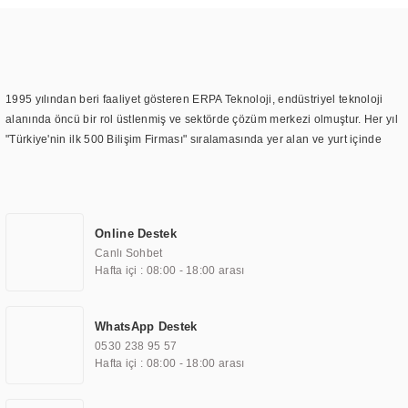
1995 yılından beri faaliyet gösteren ERPA Teknoloji, endüstriyel teknoloji
alanında öncü bir rol üstlenmiş ve sektörde çözüm merkezi olmuştur. Her yıl
"Türkiye'nin ilk 500 Bilişim Firması" sıralamasında yer alan ve yurt içinde
birçok başarılı proje gerçekleştiren ERPA Teknoloji, aynı zamanda yurt
dışında da kurduğu tedarik ağı ile farklı lokasyonlarda da hizmet
sunmaktadır. Türkiye'deki ilk monitör ve printer laboratuvarını kuran ERPA
Teknoloji, görüntüleme teknolojileri konusunda edindiği bilgi birikimini
Online Destek
TOCHI markası altında kendi ürettiği ürünlerde kullanmıştır. Günümüzde
Canlı Sohbet
TOCHI; videowall, digital signage, kiosk, totem, akıllı durak ekranı, araç içi
Hafta içi : 08:00 - 18:00 arası
ekran, asansör ekranı, digital menüboard, marin ekran, medikal ekran,
savunma sanayi ekranı, ayna/TV ekranları, CNC ekranı, toplantı odası
ekranları, endüstriyel ekranlar, kapı önü bilgi ekranları, panel PC,
WhatsApp Destek
endüstriyel Panel PC, mini PC, endüstriyel mini PC ve akıllı bina sistemleri
0530 238 95 57
gibi çözümleri 4.5" ile 110” boyutları arasında üretebilirken, ayrıca standart
Hafta içi : 08:00 - 18:00 arası
dışı olan görüntüleme sistemlerini de başarıyla projelendirme ve üretme
kapasitesine de sahiptir.