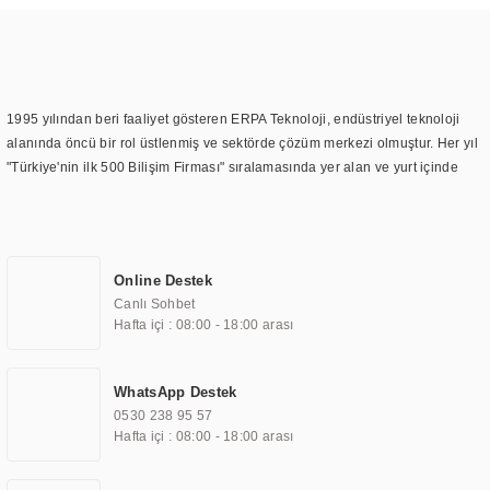
1995 yılından beri faaliyet gösteren ERPA Teknoloji, endüstriyel teknoloji
alanında öncü bir rol üstlenmiş ve sektörde çözüm merkezi olmuştur. Her yıl
"Türkiye'nin ilk 500 Bilişim Firması" sıralamasında yer alan ve yurt içinde
birçok başarılı proje gerçekleştiren ERPA Teknoloji, aynı zamanda yurt
dışında da kurduğu tedarik ağı ile farklı lokasyonlarda da hizmet
sunmaktadır. Türkiye'deki ilk monitör ve printer laboratuvarını kuran ERPA
Teknoloji, görüntüleme teknolojileri konusunda edindiği bilgi birikimini
Online Destek
TOCHI markası altında kendi ürettiği ürünlerde kullanmıştır. Günümüzde
Canlı Sohbet
TOCHI; videowall, digital signage, kiosk, totem, akıllı durak ekranı, araç içi
Hafta içi : 08:00 - 18:00 arası
ekran, asansör ekranı, digital menüboard, marin ekran, medikal ekran,
savunma sanayi ekranı, ayna/TV ekranları, CNC ekranı, toplantı odası
ekranları, endüstriyel ekranlar, kapı önü bilgi ekranları, panel PC,
WhatsApp Destek
endüstriyel Panel PC, mini PC, endüstriyel mini PC ve akıllı bina sistemleri
0530 238 95 57
gibi çözümleri 4.5" ile 110” boyutları arasında üretebilirken, ayrıca standart
Hafta içi : 08:00 - 18:00 arası
dışı olan görüntüleme sistemlerini de başarıyla projelendirme ve üretme
kapasitesine de sahiptir.