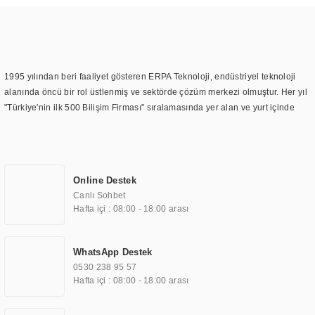
1995 yılından beri faaliyet gösteren ERPA Teknoloji, endüstriyel teknoloji
alanında öncü bir rol üstlenmiş ve sektörde çözüm merkezi olmuştur. Her yıl
"Türkiye'nin ilk 500 Bilişim Firması" sıralamasında yer alan ve yurt içinde
birçok başarılı proje gerçekleştiren ERPA Teknoloji, aynı zamanda yurt
dışında da kurduğu tedarik ağı ile farklı lokasyonlarda da hizmet
sunmaktadır. Türkiye'deki ilk monitör ve printer laboratuvarını kuran ERPA
Teknoloji, görüntüleme teknolojileri konusunda edindiği bilgi birikimini
Online Destek
TOCHI markası altında kendi ürettiği ürünlerde kullanmıştır. Günümüzde
Canlı Sohbet
TOCHI; videowall, digital signage, kiosk, totem, akıllı durak ekranı, araç içi
Hafta içi : 08:00 - 18:00 arası
ekran, asansör ekranı, digital menüboard, marin ekran, medikal ekran,
savunma sanayi ekranı, ayna/TV ekranları, CNC ekranı, toplantı odası
ekranları, endüstriyel ekranlar, kapı önü bilgi ekranları, panel PC,
WhatsApp Destek
endüstriyel Panel PC, mini PC, endüstriyel mini PC ve akıllı bina sistemleri
0530 238 95 57
gibi çözümleri 4.5" ile 110” boyutları arasında üretebilirken, ayrıca standart
Hafta içi : 08:00 - 18:00 arası
dışı olan görüntüleme sistemlerini de başarıyla projelendirme ve üretme
kapasitesine de sahiptir.