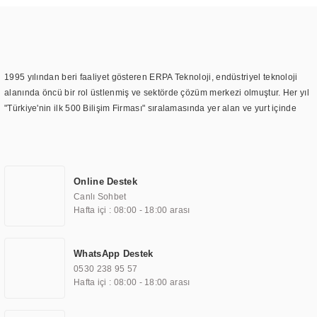
1995 yılından beri faaliyet gösteren ERPA Teknoloji, endüstriyel teknoloji
alanında öncü bir rol üstlenmiş ve sektörde çözüm merkezi olmuştur. Her yıl
"Türkiye'nin ilk 500 Bilişim Firması" sıralamasında yer alan ve yurt içinde
birçok başarılı proje gerçekleştiren ERPA Teknoloji, aynı zamanda yurt
dışında da kurduğu tedarik ağı ile farklı lokasyonlarda da hizmet
sunmaktadır. Türkiye'deki ilk monitör ve printer laboratuvarını kuran ERPA
Teknoloji, görüntüleme teknolojileri konusunda edindiği bilgi birikimini
Online Destek
TOCHI markası altında kendi ürettiği ürünlerde kullanmıştır. Günümüzde
Canlı Sohbet
TOCHI; videowall, digital signage, kiosk, totem, akıllı durak ekranı, araç içi
Hafta içi : 08:00 - 18:00 arası
ekran, asansör ekranı, digital menüboard, marin ekran, medikal ekran,
savunma sanayi ekranı, ayna/TV ekranları, CNC ekranı, toplantı odası
ekranları, endüstriyel ekranlar, kapı önü bilgi ekranları, panel PC,
WhatsApp Destek
endüstriyel Panel PC, mini PC, endüstriyel mini PC ve akıllı bina sistemleri
0530 238 95 57
gibi çözümleri 4.5" ile 110” boyutları arasında üretebilirken, ayrıca standart
Hafta içi : 08:00 - 18:00 arası
dışı olan görüntüleme sistemlerini de başarıyla projelendirme ve üretme
kapasitesine de sahiptir.