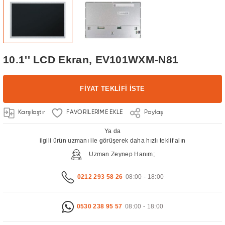
kranları
u
10.1'' LCD Ekran, EV101WXM-N81
el Pc Katalog
üntüleme Sistemleri
FİYAT TEKLİFİ İSTE
i
Karşılaştır
Paylaş
a Ekran
Ya da
n Çözümleri Turizm ve Otelcilik Sektörü
ilgili ürün uzmanı ile görüşerek daha hızlı teklif alın
 Ekranları
Uzman Zeynep Hanım;
log
kranları
0212 293 58 26
08:00 - 18:00
0530 238 95 57
08:00 - 18:00