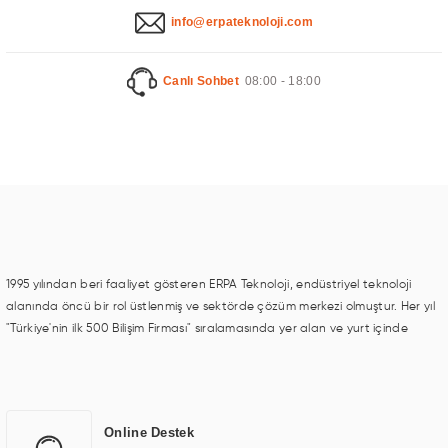
info@erpateknoloji.com
l Ekran
Canlı Sohbet
08:00 - 18:00
nage
1995 yılından beri faaliyet gösteren ERPA Teknoloji, endüstriyel teknoloji
alanında öncü bir rol üstlenmiş ve sektörde çözüm merkezi olmuştur. Her yıl
"Türkiye'nin ilk 500 Bilişim Firması" sıralamasında yer alan ve yurt içinde
birçok başarılı proje gerçekleştiren ERPA Teknoloji, aynı zamanda yurt
dışında da kurduğu tedarik ağı ile farklı lokasyonlarda da hizmet
sunmaktadır. Türkiye'deki ilk monitör ve printer laboratuvarını kuran ERPA
Teknoloji, görüntüleme teknolojileri konusunda edindiği bilgi birikimini TOCHI
Online Destek
markası altında kendi ürettiği ürünlerde kullanmıştır. Günümüzde TOCHI;