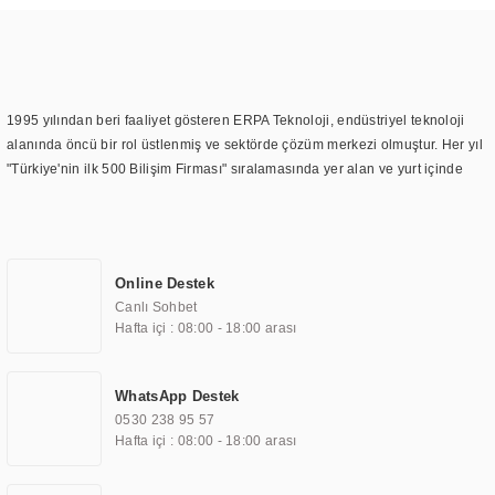
1995 yılından beri faaliyet gösteren ERPA Teknoloji, endüstriyel teknoloji
alanında öncü bir rol üstlenmiş ve sektörde çözüm merkezi olmuştur. Her yıl
"Türkiye'nin ilk 500 Bilişim Firması" sıralamasında yer alan ve yurt içinde
birçok başarılı proje gerçekleştiren ERPA Teknoloji, aynı zamanda yurt
dışında da kurduğu tedarik ağı ile farklı lokasyonlarda da hizmet
sunmaktadır. Türkiye'deki ilk monitör ve printer laboratuvarını kuran ERPA
Teknoloji, görüntüleme teknolojileri konusunda edindiği bilgi birikimini
Online Destek
TOCHI markası altında kendi ürettiği ürünlerde kullanmıştır. Günümüzde
Canlı Sohbet
TOCHI; videowall, digital signage, kiosk, totem, akıllı durak ekranı, araç içi
Hafta içi : 08:00 - 18:00 arası
ekran, asansör ekranı, digital menüboard, marin ekran, medikal ekran,
savunma sanayi ekranı, ayna/TV ekranları, CNC ekranı, toplantı odası
ekranları, endüstriyel ekranlar, kapı önü bilgi ekranları, panel PC,
WhatsApp Destek
endüstriyel Panel PC, mini PC, endüstriyel mini PC ve akıllı bina sistemleri
0530 238 95 57
gibi çözümleri 4.5" ile 110” boyutları arasında üretebilirken, ayrıca standart
Hafta içi : 08:00 - 18:00 arası
dışı olan görüntüleme sistemlerini de başarıyla projelendirme ve üretme
kapasitesine de sahiptir.