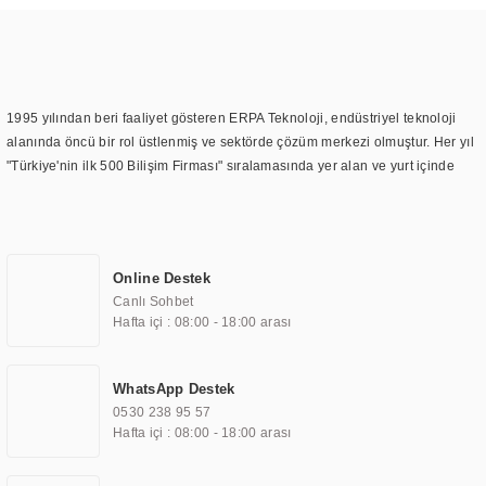
1995 yılından beri faaliyet gösteren ERPA Teknoloji, endüstriyel teknoloji
alanında öncü bir rol üstlenmiş ve sektörde çözüm merkezi olmuştur. Her yıl
"Türkiye'nin ilk 500 Bilişim Firması" sıralamasında yer alan ve yurt içinde
birçok başarılı proje gerçekleştiren ERPA Teknoloji, aynı zamanda yurt
dışında da kurduğu tedarik ağı ile farklı lokasyonlarda da hizmet
sunmaktadır. Türkiye'deki ilk monitör ve printer laboratuvarını kuran ERPA
Teknoloji, görüntüleme teknolojileri konusunda edindiği bilgi birikimini
Online Destek
TOCHI markası altında kendi ürettiği ürünlerde kullanmıştır. Günümüzde
Canlı Sohbet
TOCHI; videowall, digital signage, kiosk, totem, akıllı durak ekranı, araç içi
Hafta içi : 08:00 - 18:00 arası
ekran, asansör ekranı, digital menüboard, marin ekran, medikal ekran,
savunma sanayi ekranı, ayna/TV ekranları, CNC ekranı, toplantı odası
ekranları, endüstriyel ekranlar, kapı önü bilgi ekranları, panel PC,
WhatsApp Destek
endüstriyel Panel PC, mini PC, endüstriyel mini PC ve akıllı bina sistemleri
0530 238 95 57
gibi çözümleri 4.5" ile 110” boyutları arasında üretebilirken, ayrıca standart
Hafta içi : 08:00 - 18:00 arası
dışı olan görüntüleme sistemlerini de başarıyla projelendirme ve üretme
kapasitesine de sahiptir.